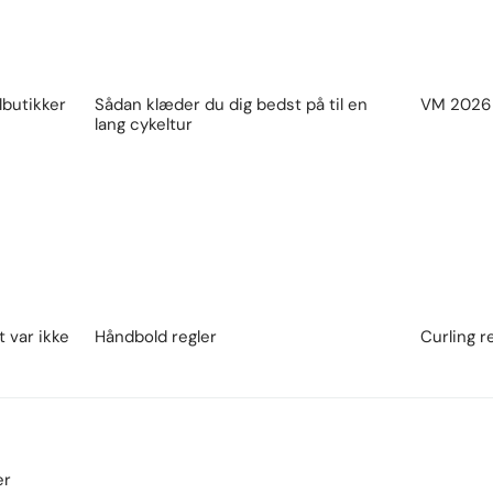
lbutikker
Sådan klæder du dig bedst på til en
VM 2026 
lang cykeltur
 var ikke
Håndbold regler
Curling r
er