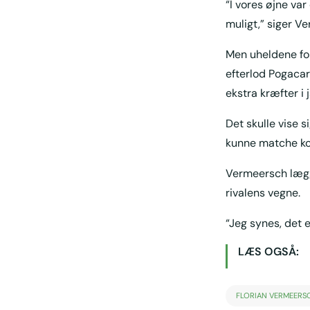
“I vores øjne va
muligt,” siger V
Men uheldene for
efterlod Pogacar 
ekstra kræfter i 
Det skulle vise s
kunne matche kon
Vermeersch lægge
rivalens vegne.
“Jeg synes, det e
LÆS OGSÅ:
FLORIAN VERMEERS