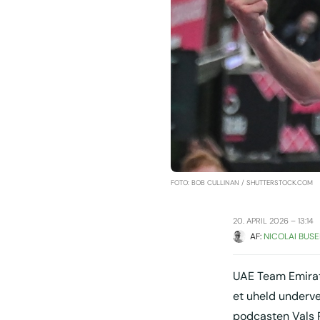
FOTO: BOB CULLINAN / SHUTTERSTOCK.COM
20. APRIL 2026 – 13:14
AF: 
NICOLAI BUSE
UAE Team Emirate
et uheld underve
podcasten Vals P