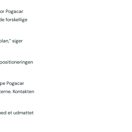
vor Pogacar
e forskellige
plan,” siger
 positioneringen
ælpe Pogacar
terne. Kontakten
med et udmattet