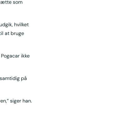
trætte som
dgik, hvilket
il at bruge
r Pogacar ikke
 samtidig på
en,” siger han.