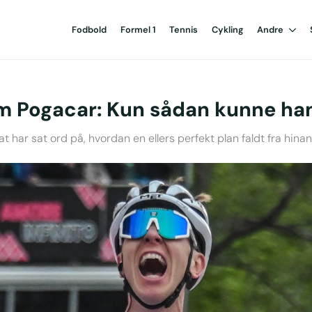
Fodbold
Formel 1
Tennis
Cykling
Andre
m Pogacar: Kun sådan kunne ha
har sat ord på, hvordan en ellers perfekt plan faldt fra hina