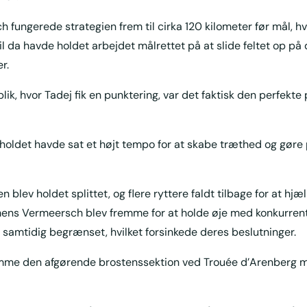
h fungerede strategien frem til cirka 120 kilometer før mål, h
l da havde holdet arbejdet målrettet på at slide feltet op på d
r.
blik, hvor Tadej fik en punktering, var det faktisk den perfekte 
t holdet havde sat et højt tempo for at skabe træthed og gøre
n blev holdet splittet, og flere ryttere faldt tilbage for at hj
, mens Vermeersch blev fremme for at holde øje med konkurren
ar samtidig begrænset, hvilket forsinkede deres beslutninger.
amme den afgørende brostenssektion ved Trouée d’Arenberg 