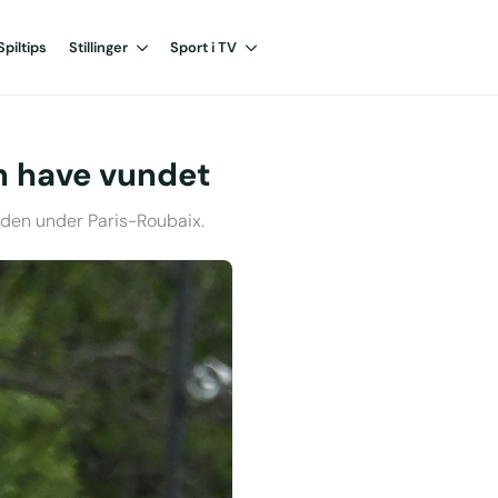
Spiltips
Stillinger
Sport i TV
n have vundet
nden under Paris-Roubaix.