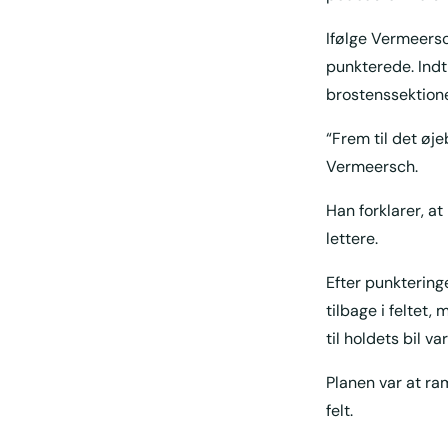
Ifølge Vermeersc
punkterede. Indti
brostenssektione
“Frem til det øje
Vermeersch.
Han forklarer, a
lettere.
Efter punkteringe
tilbage i feltet
til holdets bil v
Planen var at r
felt.