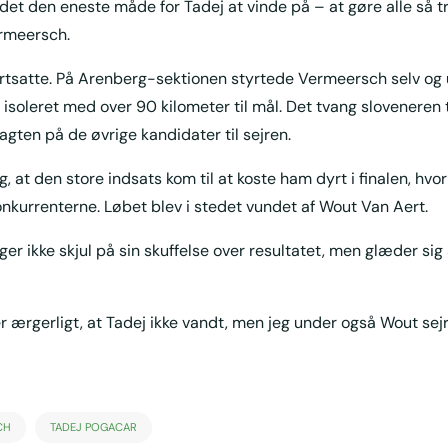
r det den eneste måde for Tadej at vinde på – at gøre alle så 
ermeersch.
tsatte. På Arenberg-sektionen styrtede Vermeersch selv og u
isoleret med over 90 kilometer til mål. Det tvang sloveneren t
jagten på de øvrige kandidater til sejren.
ig, at den store indsats kom til at koste ham dyrt i finalen, hvo
kurrenterne. Løbet blev i stedet vundet af Wout Van Aert.
r ikke skjul på sin skuffelse over resultatet, men glæder sig
r ærgerligt, at Tadej ikke vandt, men jeg under også Wout sejr
CH
TADEJ POGACAR