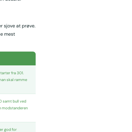
r sjove at prøve.
de mest
rter fra 301.
r man skal ramme
 20 samt bull ved
den modstanderen
er god for