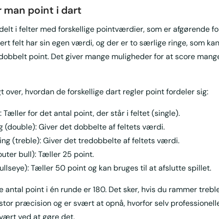
 man point i dart
elt i felter med forskellige pointværdier, som er afgørende fo
rt felt har sin egen værdi, og der er to særlige ringe, som kan
edobbelt point. Det giver mange muligheder for at score mange
t over, hvordan de forskellige dart regler point fordeler sig:
: Tæller for det antal point, der står i feltet (single).
g (double): Giver det dobbelte af feltets værdi.
ing (treble): Giver det tredobbelte af feltets værdi.
uter bull): Tæller 25 point.
llseye): Tæller 50 point og kan bruges til at afslutte spillet.
 antal point i én runde er 180. Det sker, hvis du rammer trebl
stor præcision og er svært at opnå, hvorfor selv professionell
svært ved at gøre det.