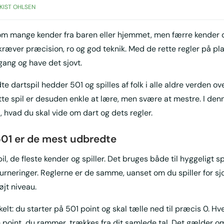
KIST OHLSEN
 som mange kender fra baren eller hjemmet, men færre kender
et kræver præcision, ro og god teknik. Med de rette regler på pl
gang og have det sjovt.
e dartspil hedder 501 og spilles af folk i alle aldre verden o
ette spil er desuden enkle at lære, men svære at mestre. I denn
, hvad du skal vide om dart og dets regler.
501 er de mest udbredte
il, de fleste kender og spiller. Det bruges både til hyggeligt 
turneringer. Reglerne er de samme, uanset om du spiller for sjo
øjt niveau.
kelt: du starter på 501 point og skal tælle ned til præcis 0. Hv
de point, du rammer, trækkes fra dit samlede tal. Det gælder o