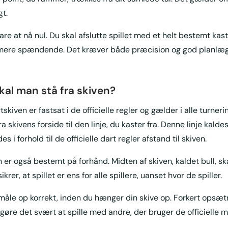
gt.
are at nå nul. Du skal afslutte spillet med et helt bestemt kast
 mere spændende. Det kræver både præcision og god planlægn
kal man stå fra skiven?
tskiven er fastsat i de officielle regler og gælder i alle turneri
 skivens forside til den linje, du kaster fra. Denne linje kald
s i forhold til de officielle dart regler afstand til skiven.
 er også bestemt på forhånd. Midten af skiven, kaldet bull, 
ikrer, at spillet er ens for alle spillere, uanset hvor de spiller.
t måle op korrekt, inden du hænger din skive op. Forkert opsæt
gøre det svært at spille med andre, der bruger de officielle m