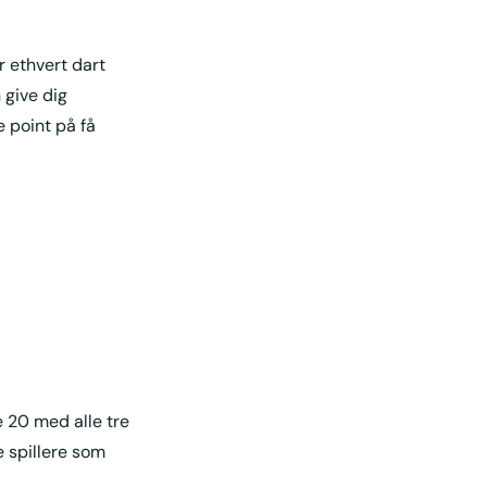
r ethvert dart
 give dig
 point på få
e 20 med alle tre
e spillere som