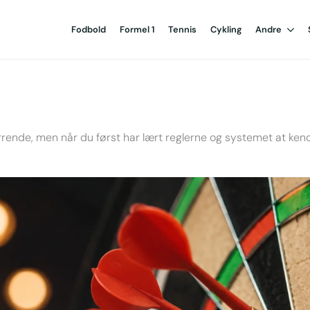
Fodbold
Formel 1
Tennis
Cykling
Andre
rrende, men når du først har lært reglerne og systemet at kend