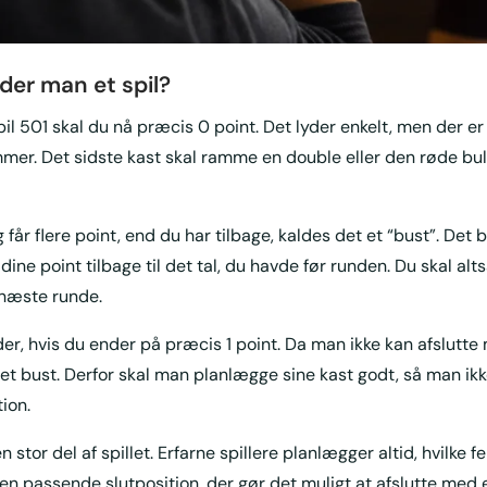
der man et spil?
pil 501 skal du nå præcis 0 point. Det lyder enkelt, men der er 
r. Det sidste kast skal ramme en double eller den røde bull 
 får flere point, end du har tilbage, kaldes det et “bust”. Det b
 dine point tilbage til det tal, du havde før runden. Du skal alts
næste runde.
, hvis du ender på præcis 1 point. Da man ikke kan afslutte
 et bust. Derfor skal man planlægge sine kast godt, så man ikk
tion.
 stor del af spillet. Erfarne spillere planlægger altid, hvilke fe
en passende slutposition, der gør det muligt at afslutte med 