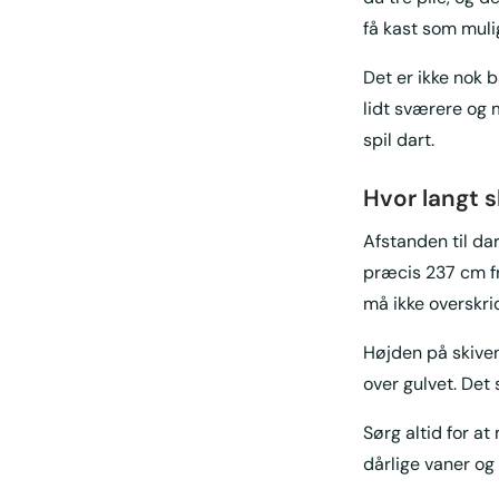
få kast som muli
Det er ikke nok b
lidt sværere og
spil dart.
Hvor langt s
Afstanden til dar
præcis 237 cm fra
må ikke overskride
Højden på skiven
over gulvet. Det s
Sørg altid for a
dårlige vaner og 