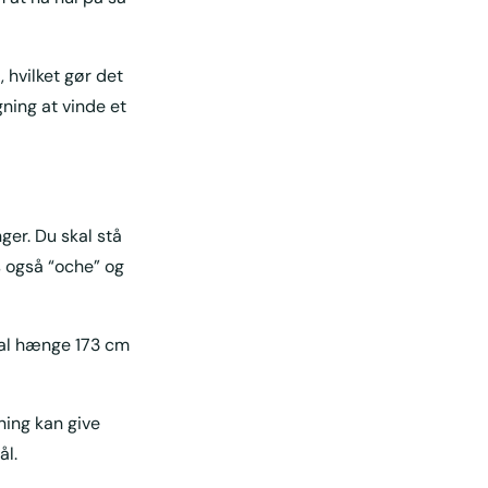
, hvilket gør det
ing at vinde et
nger. Du skal stå
es også “oche” og
skal hænge 173 cm
ning kan give
ål.