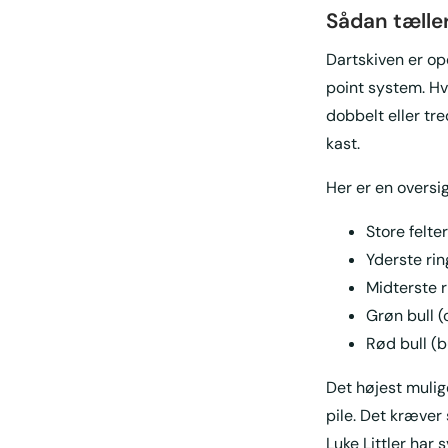
Sådan tæller
Dartskiven er opd
point system. Hve
dobbelt eller tr
kast.
Her er en oversig
Store felter
Yderste rin
Midterste r
Grøn bull (o
Rød bull (bu
Det højest mulige
pile. Det kræver 
Luke Littler har 