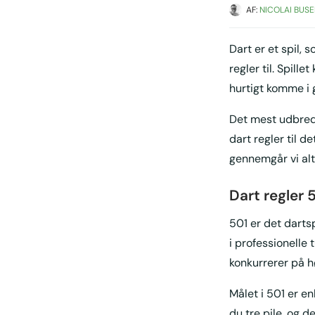
AF: 
NICOLAI BUSE
Dart er et spil,
regler til. Spill
hurtigt komme i 
Det mest udbredt
dart regler til d
gennemgår vi alt
Dart regler 
501 er det dartsp
i professionelle 
konkurrerer på h
Målet i 501 er en
du tre pile, og 