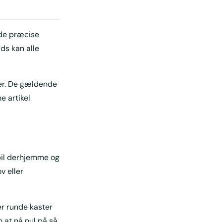
 de præcise
ads kan alle
ver. De gældende
e artikel
spil derhjemme og
v eller
er runde kaster
m at nå nul på så