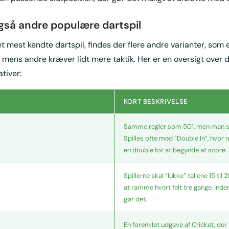
også andre populære dartspil
 mest kendte dartspil, findes der flere andre varianter, som e
, mens andre kræver lidt mere taktik. Her er en oversigt over 
tiver:
KORT BESKRIVELSE
Samme regler som 501, men man sta
Spilles ofte med “Double In”, hvo
en double for at begynde at score.
Spillerne skal “lukke” tallene 15 til
at ramme hvert felt tre gange, in
gør det.
En forenklet udgave af Cricket, der 