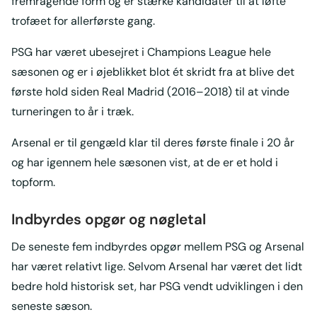
fremragende form og er stærke kandidater til at løfte
trofæet for allerførste gang.
PSG har været ubesejret i Champions League hele
sæsonen og er i øjeblikket blot ét skridt fra at blive det
første hold siden Real Madrid (2016–2018) til at vinde
turneringen to år i træk.
Arsenal er til gengæld klar til deres første finale i 20 år
og har igennem hele sæsonen vist, at de er et hold i
topform.
Indbyrdes opgør og nøgletal
De seneste fem indbyrdes opgør mellem PSG og Arsenal
har været relativt lige. Selvom Arsenal har været det lidt
bedre hold historisk set, har PSG vendt udviklingen i den
seneste sæson.