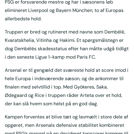
PSG er forsvarende mestre og har i sæsonens løb
elimineret Liverpool og Bayern München, to af Europas
allerbedste hold.
Truppen er bred og rutineret med navne som Dembélé,
Kvaratskhelia, Vitinha og Hakimi. Et spørgsmålstegn er
dog Dembélés skadesstatus efter han måtte udgå tidligt
i den seneste Ligue 1-kamp mod Paris FC.
Arsenal er til gengæld det sværeste hold at score imod i
hele Europa i indeværende sæson, og de ankommer til
finalen med selvtillid i top. Med Gyökeres, Saka,
Ødegaard og Rice i truppen råder Arteta over et hold,
der kan slå hvem som helst på en god dag.
Kampen forventes at blive tæt og lavmælt i store dele af
opgøret, men Arsenals defensive stabilitet kombineret
med PSG’s mangel på en decideret topscorer kommer til