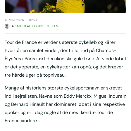
12. MAJ 2026 – 09:50
AF: 
NICOLAI BUSEKIST OHLSEN
Tour de France er verdens største cykelløb og kårer
hvert år en samlet vinder, der triller ind på Champs-
Élysées i Paris iført den ikoniske gule trøje. At vinde løbet
er det ypperste, en cykelrytter kan opnå, og det kræver
tre hårde uger på topniveau.
Mange af historiens største cykelsportsnavn er skrevet
ind i sejrslisten. Navne som Eddy Merckx, Miguel Indurain
og Bernard Hinault har domineret løbet i sine respektive
epoker og er i dag nogle af de mest kendte Tour de
France vindere.