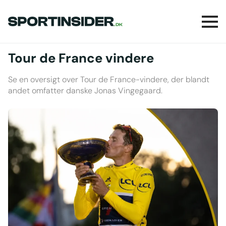
Tour de France vindere
Se en oversigt over Tour de France-vindere, der blandt
andet omfatter danske Jonas Vingegaard.