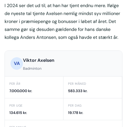
I 2024 ser det ud til, at han har tjent endnu mere. Ifølge
de nyeste tal tjente Axelsen nemlig mindst syv millioner
kroner i præmiepenge og bonusser i løbet af året. Det
samme gør sig desuden gældende for hans danske
kollega Anders Antonsen, som også havde et stærkt år.
Viktor Axelsen
VA
Badminton
PER ÅR
PER MÅNED
7.000.000 kr.
583.333 kr.
PER UGE
PER DAG
134.615 kr.
19.178 kr.