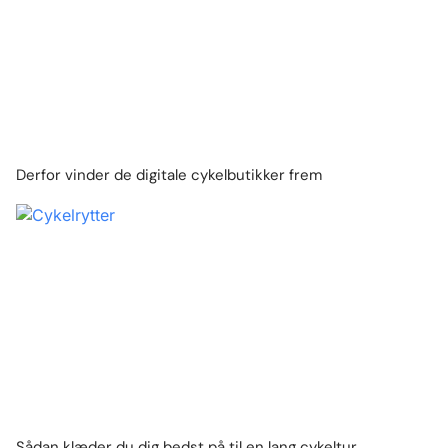
Derfor vinder de digitale cykelbutikker frem
Sådan klæder du dig bedst på til en lang cykeltur