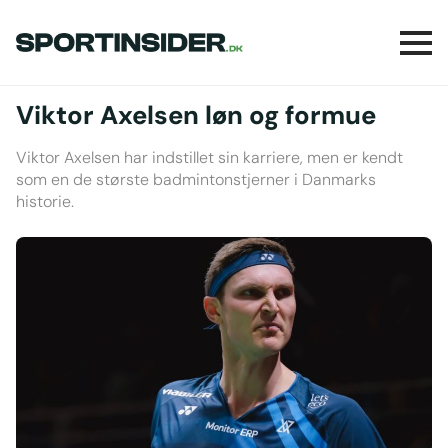
Viktor Axelsen løn og formue
Viktor Axelsen har indstillet sin karriere, men er kendt
som en de største badmintonstjerner i Danmarks
historie.