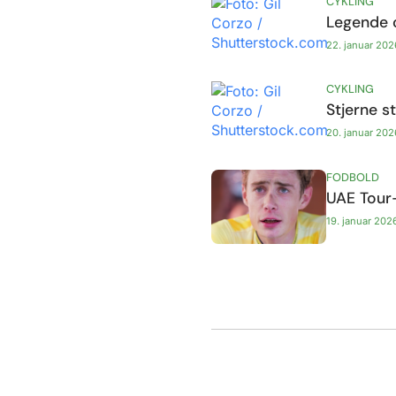
CYKLING
Legende o
22. januar 202
CYKLING
Stjerne s
20. januar 202
FODBOLD
UAE Tour-
19. januar 202