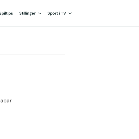
Spiltips
Stillinger
Sport i TV
gacar