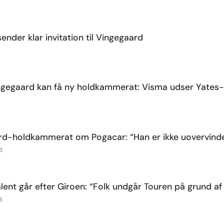
ender klar invitation til Vingegaard
ngegaard kan få ny holdkammerat: Visma udser Yates-
rd-holdkammerat om Pogacar: “Han er ikke uovervinde
6
ent går efter Giroen: “Folk undgår Touren på grund af
6