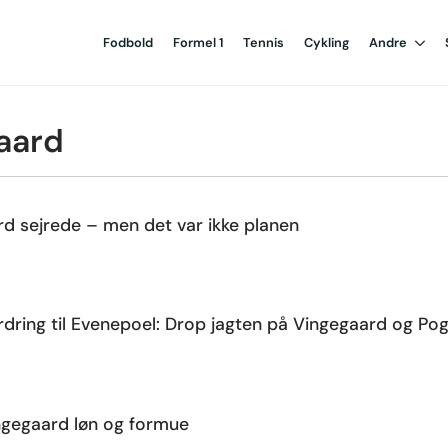
Fodbold
Formel 1
Tennis
Cykling
Andre
aard
d sejrede – men det var ikke planen
rdring til Evenepoel: Drop jagten på Vingegaard og Po
ngegaard løn og formue