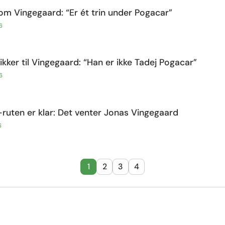
m Vingegaard: “Er ét trin under Pogacar”
6
tikker til Vingegaard: “Han er ikke Tadej Pogacar”
6
ruten er klar: Det venter Jonas Vingegaard
6
1
2
3
4