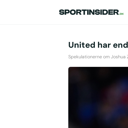
United har end
Spekulationerne om Joshua Z