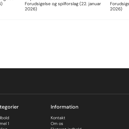
6)
Forudsigelse og spilforslag (22. januar
Forudsige
2026)
2026)
tegorier
Information
dbold
Kontakt
mel 1
Om os