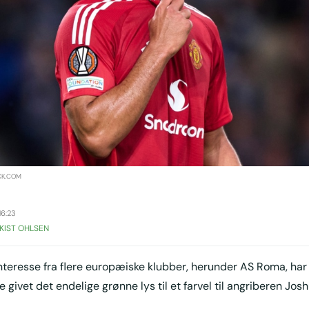
CK.COM
6:23
KIST OHLSEN
nteresse fra flere europæiske klubber, herunder AS Roma, ha
 givet det endelige grønne lys til et farvel til angriberen Josh