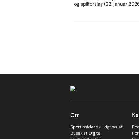
og spilforslag (22. januar 202
Om
Ka
SportInsider.dk udgives af:
Fo
Busekist Digital
For