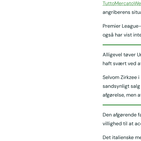
TuttoMercatoW
angriberens situ
Premier League-r
også har vist in
Alligevel tøver 
haft svært ved at
Selvom Zirkzee i
sandsynligt salg
afgørelse, men a
Den afgørende fa
villighed til at a
Det italienske m