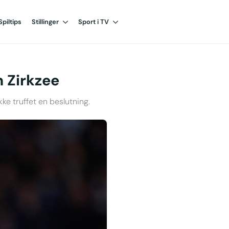
Spiltips
Stillinger
Sport i TV
m Zirkzee
e truffet en beslutning.