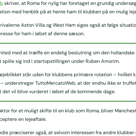
eb
skriver, at Roma for nylig har foretaget en grundig undersøg
ation med henblik på at hente ham til klubben på en mulig leje
ivalerne Aston Villa og West Ham siges også at følge situati
teresse for ham i løbet af denne sæson.
United med at træffe en endelig beslutning om den hollandske 
 spille sig ind i startopstillingen under Ruben Amorim.
 øjeblikket står uden for klubbens primære rotation – hvilket
 – understreger TuttoMercatoWeb, at der endnu ikke er truffe
t det vil blive vurderet i løbet af de kommende dage.
ktor for et muligt skifte til en klub som Roma, bliver Manches
cceptere en lejeaftale.
edie præciserer også, at selvom interessen fra andre klubber e