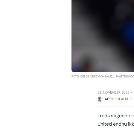
FOTO: CESAR ORTIZ GONZALEZ / SHUTTERSTO
23. NOVEMBER 2025 – 1
AF: 
NICOLAI BUSE
Trods stigende i
United endnu ikke