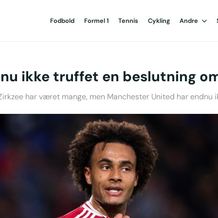
Fodbold
Formel 1
Tennis
Cykling
Andre
nu ikke truffet en beslutning o
irkzee har været mange, men Manchester United har endnu ikk