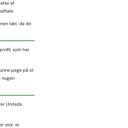
else af
aftale.
onen tæt, da de
profil, som har
 kunne pege på et
t nogen
ter Uniteds
r stor, er