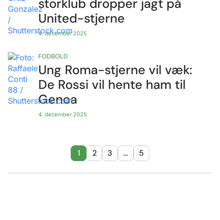
storklub dropper jagt på
United-stjerne
4. december 2025
FODBOLD
Ung Roma-stjerne vil væk:
De Rossi vil hente ham til
Genoa
4. december 2025
1
2
3
…
5