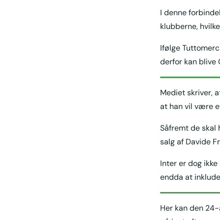
I denne forbindel
klubberne, hvilket
Ifølge Tuttomer
derfor kan blive
Mediet skriver, a
at han vil være 
Såfremt de skal h
salg af Davide F
Inter er dog ikk
endda at inkluder
Her kan den 24-å