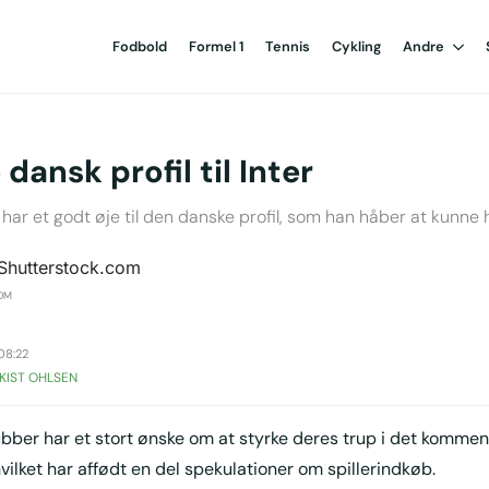
Fodbold
Formel 1
Tennis
Cykling
Andre
dansk profil til Inter
har et godt øje til den danske profil, som han håber at kunne he
COM
08:22
KIST OHLSEN
ubber har et stort ønske om at styrke deres trup i det komme
vilket har affødt en del spekulationer om spillerindkøb.