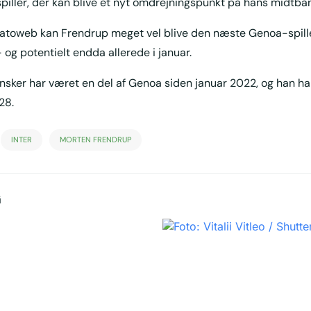
 spiller, der kan blive et nyt omdrejningspunkt på hans midtba
catoweb kan Frendrup meget vel blive den næste Genoa-spill
 og potentielt endda allerede i januar.
sker har været en del af Genoa siden januar 2022, og han ha
28.
INTER
MORTEN FRENDRUP
G