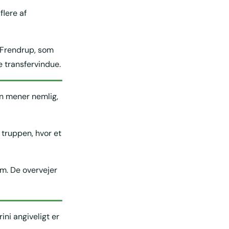
flere af
 Frendrup, som
 transfervindue.
an mener nemlig,
 truppen, hvor et
am. De overvejer
ni angiveligt er