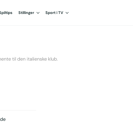
Spiltips
Stillinger
Sport i TV
nte til den italienske klub.
nde