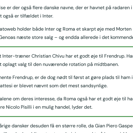
se er der også flere danske navne, der er havnet på radaren i 
 også er tilfældet i Inter.
catoweb holder både Inter og Roma et skarpt øje med Morten
 Genoas næste store salg – og endda allerede i det kommende
t Inter-træner Christian Chivu har et godt øje til Frendrup. H
et oplagt valg til den nuværende rotation på midtbanen.
ente Frendrup, er de dog nødt til først at gøre plads til ham i
rattesi er blevet nævnt som det mest sandsynlige.
e alene om deres interesse, da Roma også har et godt øje til h
e Nicolo Pisilli i en mulig handel, lyder det.
rige dansker desuden få en større rolle, da Gian Piero Gasperi