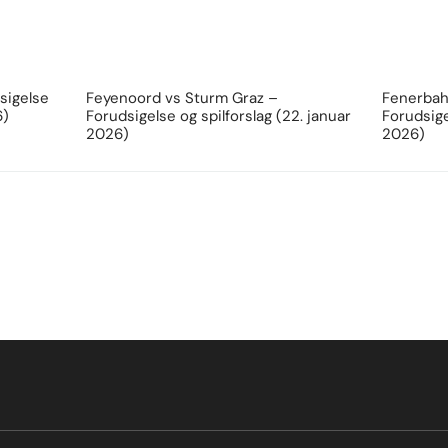
sigelse
Feyenoord vs Sturm Graz –
Fenerbahc
6)
Forudsigelse og spilforslag (22. januar
Forudsige
2026)
2026)