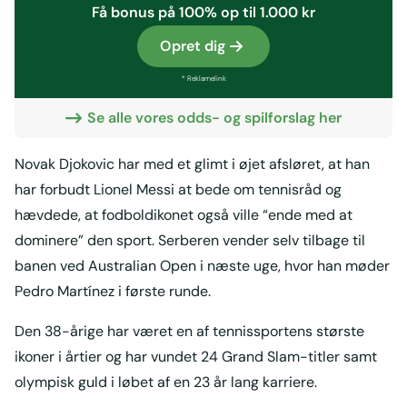
Få bonus på 100% op til 1.000 kr
Opret dig
* Reklamelink
Se alle vores odds- og spilforslag her
Novak Djokovic har med et glimt i øjet afsløret, at han
har forbudt Lionel Messi at bede om tennisråd og
hævdede, at fodboldikonet også ville “ende med at
dominere” den sport. Serberen vender selv tilbage til
banen ved Australian Open i næste uge, hvor han møder
Pedro Martínez i første runde.
Den 38-årige har været en af tennissportens største
ikoner i årtier og har vundet 24 Grand Slam-titler samt
olympisk guld i løbet af en 23 år lang karriere.