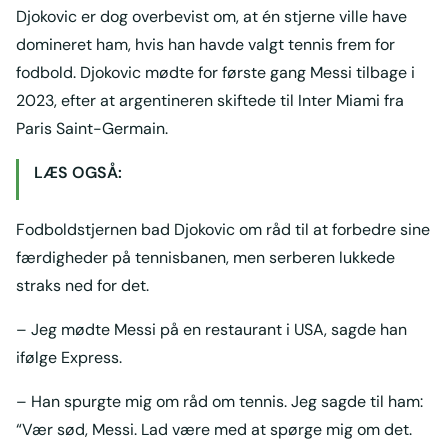
Djokovic er dog overbevist om, at én stjerne ville have
domineret ham, hvis han havde valgt tennis frem for
fodbold. Djokovic mødte for første gang Messi tilbage i
2023, efter at argentineren skiftede til Inter Miami fra
Paris Saint-Germain.
LÆS OGSÅ:
Fodboldstjernen bad Djokovic om råd til at forbedre sine
færdigheder på tennisbanen, men serberen lukkede
straks ned for det.
– Jeg mødte Messi på en restaurant i USA, sagde han
ifølge Express.
– Han spurgte mig om råd om tennis. Jeg sagde til ham:
“Vær sød, Messi. Lad være med at spørge mig om det.