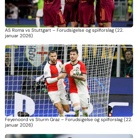
AS Roma vs Stuttgart – Forudsigelse og spilforslag (22.
januar 2026)
Feyenoord vs Sturm Graz – Forudsigelse og spilforslag (22.
januar 2026)