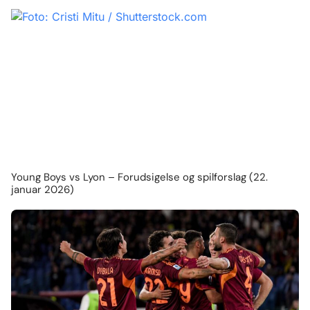
Young Boys vs Lyon – Forudsigelse og spilforslag (22.
januar 2026)