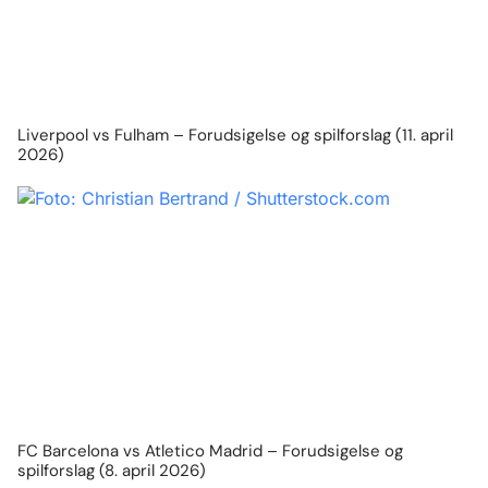
Liverpool vs Fulham – Forudsigelse og spilforslag (11. april
2026)
FC Barcelona vs Atletico Madrid – Forudsigelse og
spilforslag (8. april 2026)