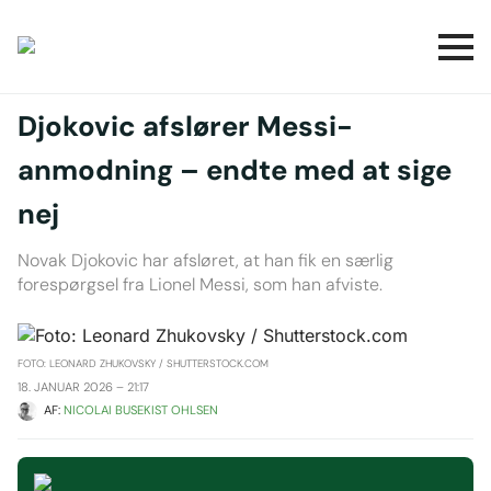
Djokovic afslører Messi-
anmodning – endte med at sige
nej
Novak Djokovic har afsløret, at han fik en særlig
forespørgsel fra Lionel Messi, som han afviste.
FOTO: LEONARD ZHUKOVSKY / SHUTTERSTOCK.COM
18. JANUAR 2026 – 21:17
AF: 
NICOLAI BUSEKIST OHLSEN