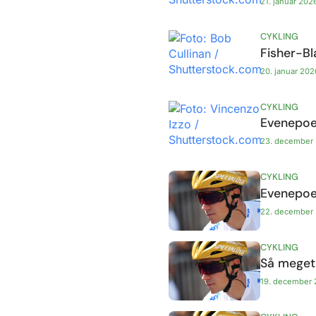
21. januar 202
CYKLING
Fisher-Bl
20. januar 202
CYKLING
Evenepoel
23. december
CYKLING
Evenepoel
22. december
CYKLING
Så meget
19. december