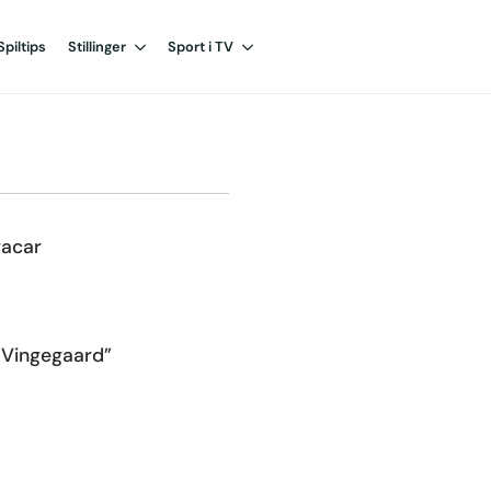
Spiltips
Stillinger
Sport i TV
gacar
 Vingegaard”