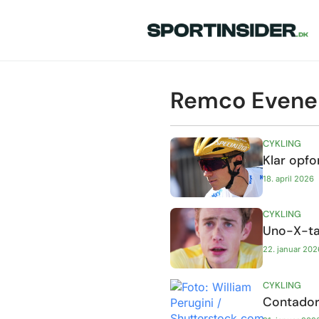
Remco Evene
CYKLING
Klar opfo
18. april 2026
CYKLING
Uno-X-tal
22. januar 202
CYKLING
Contador 