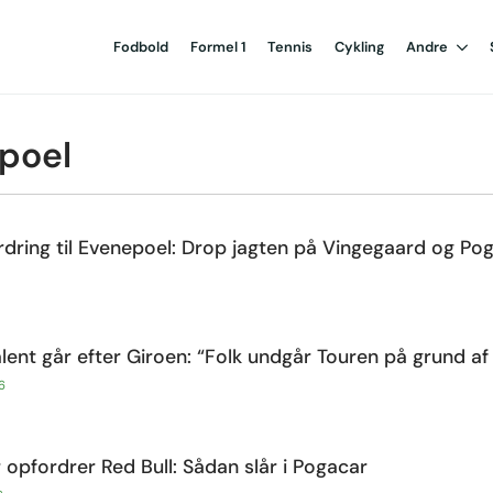
Fodbold
Formel 1
Tennis
Cykling
Andre
poel
rdring til Evenepoel: Drop jagten på Vingegaard og Po
ent går efter Giroen: “Folk undgår Touren på grund af
6
opfordrer Red Bull: Sådan slår i Pogacar