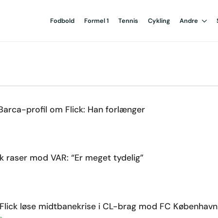
Fodbold
Formel 1
Tennis
Cykling
Andre
 Barca-profil om Flick: Han forlænger
ck raser mod VAR: “Er meget tydelig”
 Flick løse midtbanekrise i CL-brag mod FC København