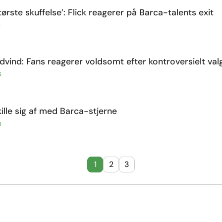
største skuffelse’: Flick reagerer på Barca-talents exit
6
odvind: Fans reagerer voldsomt efter kontroversielt val
6
skille sig af med Barca-stjerne
6
1
2
3