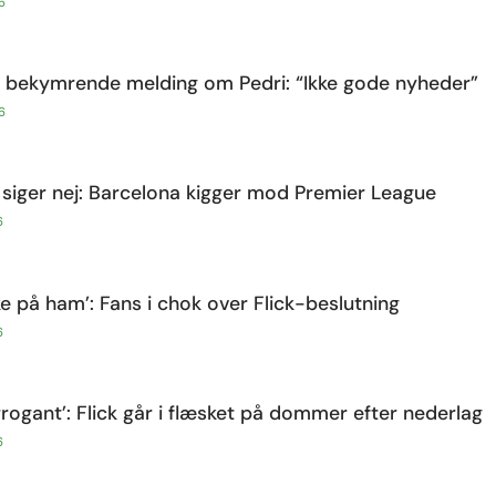
6
d bekymrende melding om Pedri: “Ikke gode nyheder”
6
k siger nej: Barcelona kigger mod Premier League
6
kke på ham’: Fans i chok over Flick-beslutning
6
rrogant’: Flick går i flæsket på dommer efter nederlag
6