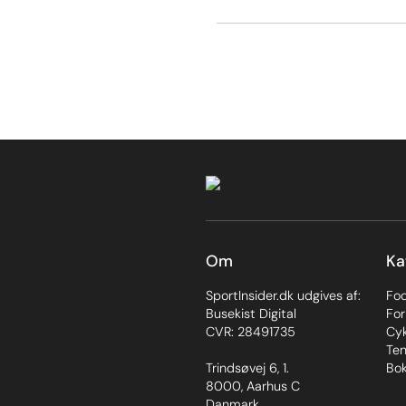
Om
Ka
SportInsider.dk udgives af:
Fo
Busekist Digital
For
CVR: 28491735
Cyk
Ten
Trindsøvej 6, 1.
Bok
8000, Aarhus C
Danmark