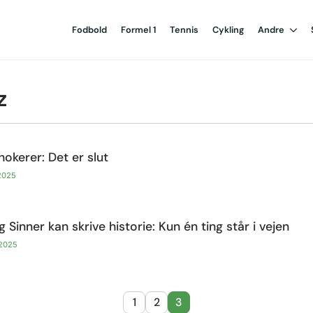
Fodbold
Formel 1
Tennis
Cykling
Andre
z
hokerer: Det er slut
2025
 Sinner kan skrive historie: Kun én ting står i vejen
 2025
1
2
3