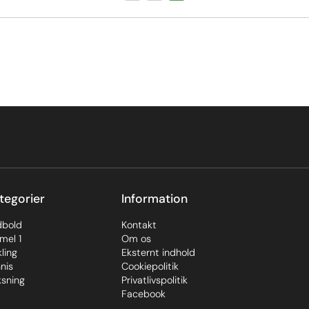
tegorier
Information
dbold
Kontakt
mel 1
Om os
ling
Eksternt indhold
nis
Cookiepolitik
sning
Privatlivspolitik
Facebook