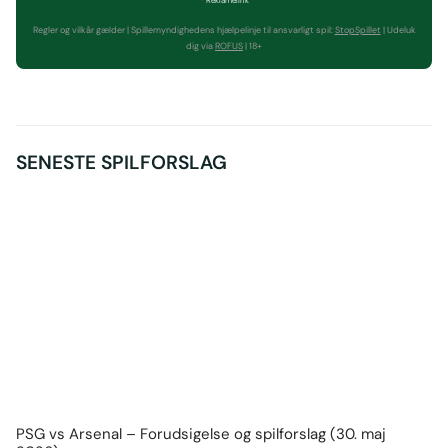
Regler og vilkår gælder | Spillemyndighedens hjælpelinje til ansvarligt spil:
StopSpillet
| Udeluk
dig via
ROFUS
| 18+
SENESTE SPILFORSLAG
PSG vs Arsenal – Forudsigelse og spilforslag (30. maj