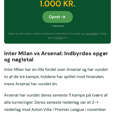
1.000 KR.
Opret
* Reklamelink
Regler og vilkår gælder | Spillemyndighedens hjælpelinje til ansvarligt spil:
StopSpillet
| Udeluk
dig via
ROFUS
| 18+
Inter Milan vs Arsenal: Indbyrdes opgør
og nøgletal
Inter Milan har en lille fordel over Arsenal og har vundet
to af de tre kampe, holdene har spillet mod hinanden,
mens Arsenal har vundet én.
Arsenal har vundet deres seneste 11 kampe på tværs af
alle turneringer. Deres seneste nederlag var et 2-1-
nederlag mod Aston Villa i Premier League i november