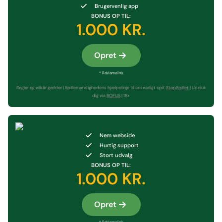
Brugervenlig app
BONUS OP TIL:
1.000 KR.
Opret
* Reklamelink
Regler og vilkår gælder | Spillemyndighedens hjælpelinje til ansvarligt spil:
StopSpillet
| Udeluk
dig via
ROFUS
| 18+
Nem webside
Hurtig support
Stort udvalg
BONUS OP TIL:
1.000 KR.
Opret
* Reklamelink