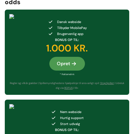
odds
Dansk webside
Tilbyder MobilePay
Brugervenlig app
BONUS OP TIL:
1.000 KR.
Opret
* Reklamelink
Regler og vilkår gælder | Spillemyndighedens hjælpelinje til ansvarligt spil:
StopSpillet
| Udeluk
dig via
ROFUS
| 18+
Nem webside
Hurtig support
Stort udvalg
BONUS OP TIL: