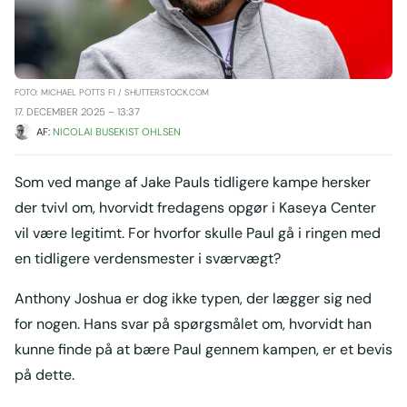
FOTO: MICHAEL POTTS F1 / SHUTTERSTOCK.COM
17. DECEMBER 2025 – 13:37
AF: 
NICOLAI BUSEKIST OHLSEN
Som ved mange af Jake Pauls tidligere kampe hersker
der tvivl om, hvorvidt fredagens opgør i Kaseya Center
vil være legitimt. For hvorfor skulle Paul gå i ringen med
en tidligere verdensmester i sværvægt?
Anthony Joshua er dog ikke typen, der lægger sig ned
for nogen. Hans svar på spørgsmålet om, hvorvidt han
kunne finde på at bære Paul gennem kampen, er et bevis
på dette.