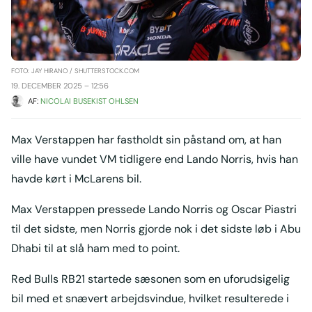
FOTO: JAY HIRANO / SHUTTERSTOCK.COM
19. DECEMBER 2025 – 12:56
AF: 
NICOLAI BUSEKIST OHLSEN
Max Verstappen har fastholdt sin påstand om, at han
ville have vundet VM tidligere end Lando Norris, hvis han
havde kørt i McLarens bil.
Max Verstappen pressede Lando Norris og Oscar Piastri
til det sidste, men Norris gjorde nok i det sidste løb i Abu
Dhabi til at slå ham med to point.
Red Bulls RB21 startede sæsonen som en uforudsigelig
bil med et snævert arbejdsvindue, hvilket resulterede i