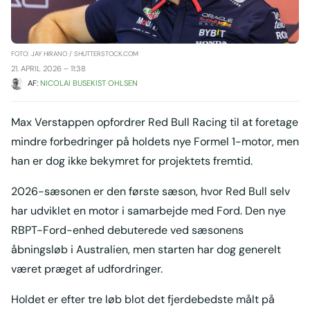
FOTO: JAY HIRANO / SHUTTERSTOCK.COM
21. APRIL 2026 – 11:38
AF: 
NICOLAI BUSEKIST OHLSEN
Max Verstappen opfordrer Red Bull Racing til at foretage
mindre forbedringer på holdets nye Formel 1-motor, men
han er dog ikke bekymret for projektets fremtid.
2026-sæsonen er den første sæson, hvor Red Bull selv
har udviklet en motor i samarbejde med Ford. Den nye
RBPT-Ford-enhed debuterede ved sæsonens
åbningsløb i Australien, men starten har dog generelt
været præget af udfordringer.
Holdet er efter tre løb blot det fjerdebedste målt på