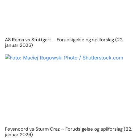
AS Roma vs Stuttgart – Forudsigelse og spilforslag (22.
januar 2026)
Feyenoord vs Sturm Graz – Forudsigelse og spilforslag (22.
januar 2026)