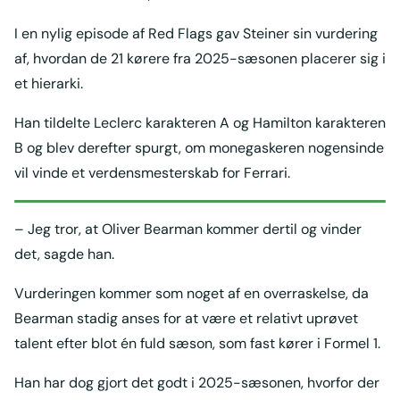
I en nylig episode af Red Flags gav Steiner sin vurdering
af, hvordan de 21 kørere fra 2025-sæsonen placerer sig i
et hierarki.
Han tildelte Leclerc karakteren A og Hamilton karakteren
B og blev derefter spurgt, om monegaskeren nogensinde
vil vinde et verdensmesterskab for Ferrari.
– Jeg tror, at Oliver Bearman kommer dertil og vinder
det, sagde han.
Vurderingen kommer som noget af en overraskelse, da
Bearman stadig anses for at være et relativt uprøvet
talent efter blot én fuld sæson, som fast kører i Formel 1.
Han har dog gjort det godt i 2025-sæsonen, hvorfor der