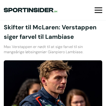
Skifter til McLaren: Verstappen
siger farvel til Lambiase
Max Verstappen er nødt til at sige farvel til sin
mangeårige løbsingeniør Gianpiero Lambiase.