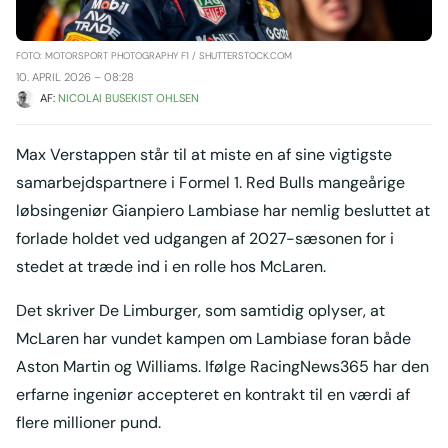
FOTO: MOTORSPORT PHOTOGRAPHY F1 / SHUTTERSTOCK.COM
10. APRIL 2026 – 08:28
AF: 
NICOLAI BUSEKIST OHLSEN
Max Verstappen står til at miste en af sine vigtigste
samarbejdspartnere i Formel 1. Red Bulls mangeårige
løbsingeniør Gianpiero Lambiase har nemlig besluttet at
forlade holdet ved udgangen af 2027-sæsonen for i
stedet at træde ind i en rolle hos McLaren.
Det skriver De Limburger, som samtidig oplyser, at
McLaren har vundet kampen om Lambiase foran både
Aston Martin og Williams. Ifølge RacingNews365 har den
erfarne ingeniør accepteret en kontrakt til en værdi af
flere millioner pund.