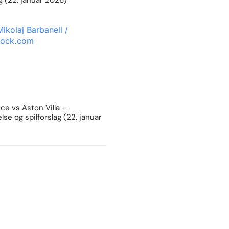
ag (22. januar 2026)
e vs Aston Villa –
lse og spilforslag (22. januar