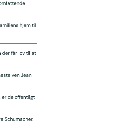
e omfattende
amiliens hjem til
er får lov til at
meste ven Jean
er de offentligt
søge Schumacher.