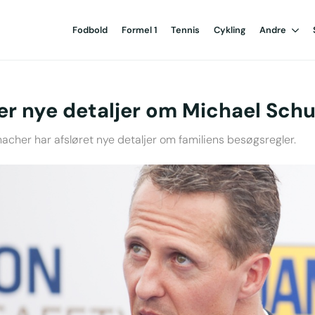
Fodbold
Formel 1
Tennis
Cykling
Andre
rer nye detaljer om Michael Sc
macher har afsløret nye detaljer om familiens besøgsregler.