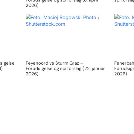
Forudsigelse og spilforslag (8. april
spilforsl
2026)
sigelse
Feyenoord vs Sturm Graz –
Fenerbahc
6)
Forudsigelse og spilforslag (22. januar
Forudsige
2026)
2026)