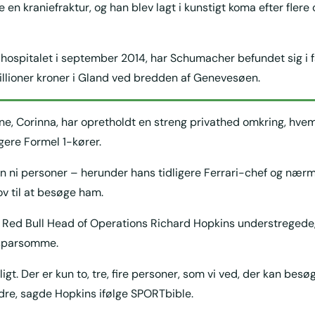
 en kraniefraktur, og han blev lagt i kunstigt koma efter fler
 hospitalet i september 2014, har Schumacher befundet sig i f
llioner kroner i Gland ved bredden af Genevesøen.
, Corinna, har opretholdt en streng privathed omkring, hvem d
gere Formel 1-kører.
n ni personer – herunder hans tidligere Ferrari-chef og nær
ov til at besøge ham.
 Red Bull Head of Operations Richard Hopkins understregede, 
 sparsomme.
ligt. Der er kun to, tre, fire personer, som vi ved, der kan be
ndre, sagde Hopkins ifølge SPORTbible.