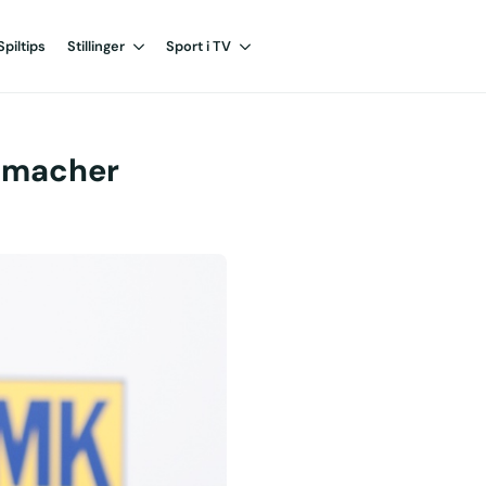
Spiltips
Stillinger
Sport i TV
humacher