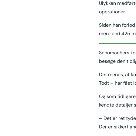
Ulykken medførte
operationer.
Siden han forlod
mere end 425 mi
Schumachers kone
besøge den tidli
Det menes, at ku
Todt – har fået l
Og som tidligere
kendte detaljer
– Det er ret tyde
Der er sikkert a