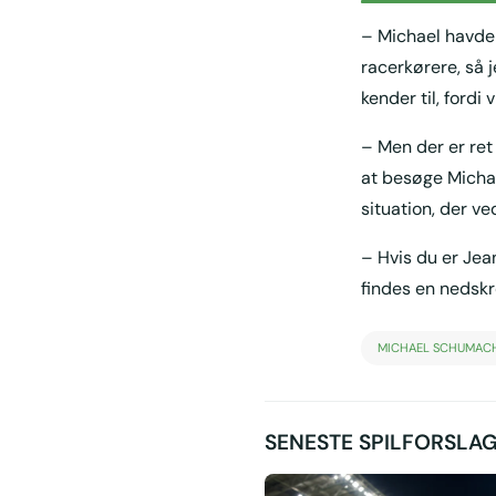
– Michael havde 
racerkørere, så j
kender til, fordi
– Men der er ret 
at besøge Michael
situation, der ved
– Hvis du er Jean
findes en nedskre
MICHAEL SCHUMAC
SENESTE SPILFORSLA