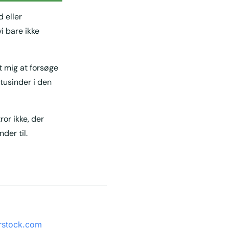
 eller
vi bare ikke
kt mig at forsøge
 tusinder i den
ror ikke, der
der til.