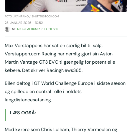
FOTO: JAY HIRANO / SHUTTERSTOCK.COM
23. JANUAR 2026 – 10:52
AF: 
NICOLAI BUSEKIST OHLSEN
Max Verstappens har sat en særlig bil til salg.
Verstappen.com Racing har nemlig gjort sin Aston
Martin Vantage GT3 EVO tilgængelig for potentielle
købere. Det skriver RacingNews365.
Bilen deltog i GT World Challenge Europe i sidste sæson
og spillede en central rolle i holdets
langdistancesatsning.
LÆS OGSÅ:
Med kørere som Chris Lulham, Thierry Vermeulen og