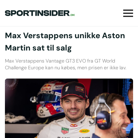
Max Verstappens unikke Aston
Martin sat til salg
Max Verstappens Vantage GT3 EVO fra GT World
Challenge Europe kan nu købes, men prisen er ikke lav.