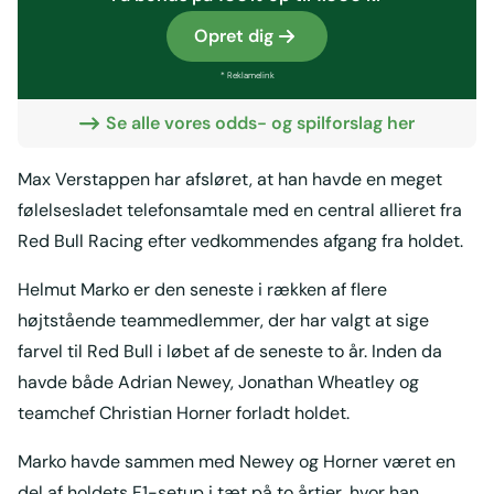
Opret dig
* Reklamelink
Se alle vores odds- og spilforslag her
Max Verstappen har afsløret, at han havde en meget
følelsesladet telefonsamtale med en central allieret fra
Red Bull Racing efter vedkommendes afgang fra holdet.
Helmut Marko er den seneste i rækken af flere
højtstående teammedlemmer, der har valgt at sige
farvel til Red Bull i løbet af de seneste to år. Inden da
havde både Adrian Newey, Jonathan Wheatley og
teamchef Christian Horner forladt holdet.
Marko havde sammen med Newey og Horner været en
del af holdets F1-setup i tæt på to årtier, hvor han