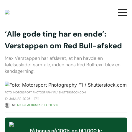
‘Alle gode ting har en ende’:
Verstappen om Red Bull-afsked
Max Verstappen har afsløret, at han havde en
følelsesladet samtale, inden hans Red Bull-exit blev en
kendsgerning.
FOTO: MOTORSPORT PHOTOGRAPHY F1 / SHUTTERSTOCK.COM
19. JANUAR 2026 – 17:11
AF: 
NICOLAI BUSEKIST OHLSEN
Få bonus på 100% op til 1.000 kr