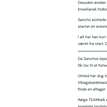
Desuden ønsker h
brasiliansk fodbo
Sancho sluttede 
startet en enest
I alt har han kun
været fra start.
Da Sanchos lejeop
får lov til at for
United har dog i
tilbagekaldelsesk
finde en aftager 
Ifølge TEAMtalk e
engelske landsho