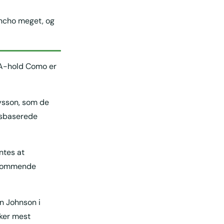
ancho meget, og
 A-hold Como er
lysson, som de
onsbaserede
ntes at
t kommende
n Johnson i
rker mest