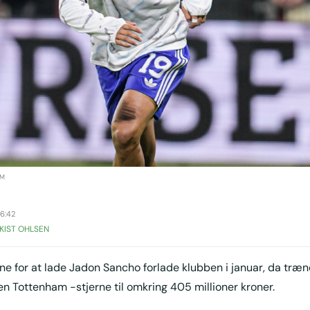
OM
6:42
KIST OHLSEN
bne for at lade Jadon Sancho forlade klubben i januar, da træ
en Tottenham -stjerne til omkring 405 millioner kroner.