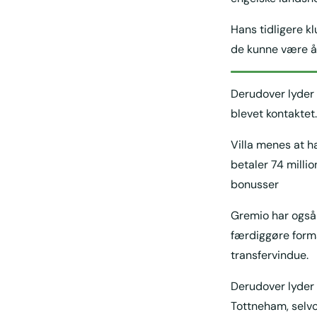
Hans tidligere k
de kunne være åbn
Derudover lyder
blevet kontaktet.
Villa menes at h
betaler 74 milli
bonusser
Gremio har også s
færdiggøre forma
transfervindue.
Derudover lyder 
Tottneham, selvom