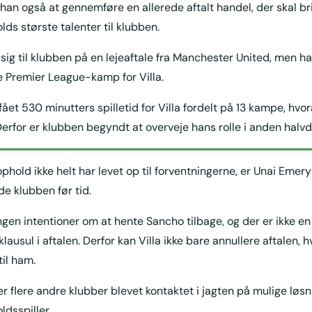
an også at gennemføre en allerede aftalt handel, der skal bri
lds største talenter til klubben.
sig til klubben på en lejeaftale fra Manchester United, men ha
e Premier League-kamp for Villa.
 fået 530 minutters spilletid for Villa fordelt på 13 kampe, hvo
 Derfor er klubben begyndt at overveje hans rolle i anden halv
hold ikke helt har levet op til forventningerne, er Unai Emery
lade klubben før tid.
ngen intentioner om at hente Sancho tilbage, og der er ikke en
lausul i aftalen. Derfor kan Villa ikke bare annullere aftalen, h
til ham.
r flere andre klubber blevet kontaktet i jagten på mulige løsn
ldsspiller.