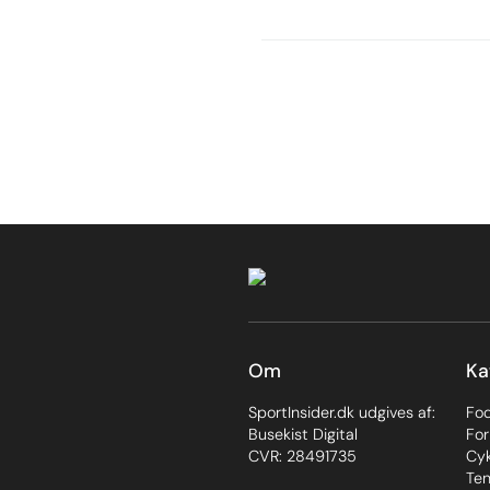
Om
Ka
SportInsider.dk udgives af:
Fo
Busekist Digital
For
CVR: 28491735
Cyk
Ten