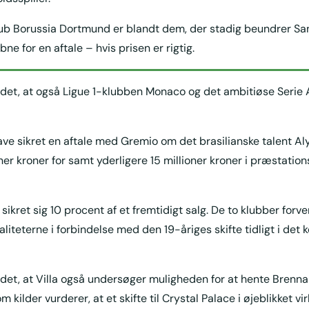
lub Borussia Dortmund er blandt dem, der stadig beundrer S
e for en aftale – hvis prisen er rigtig.
 det, at også Ligue 1-klubben Monaco og det ambitiøse Serie
ave sikret en aftale med Gremio om det brasilianske talent A
oner kroner for samt yderligere 15 millioner kroner i præstati
ikret sig 10 procent af et fremtidigt salg. De to klubber forve
liteterne i forbindelse med den 19-åriges skifte tidligt i de
det, at Villa også undersøger muligheden for at hente Brenna
 kilder vurderer, at et skifte til Crystal Palace i øjeblikket vi