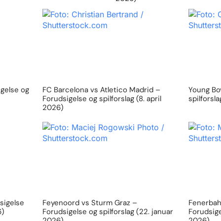
igelse og
FC Barcelona vs Atletico Madrid –
Young Boy
Forudsigelse og spilforslag (8. april
spilforsl
2026)
sigelse
Feyenoord vs Sturm Graz –
Fenerbahc
6)
Forudsigelse og spilforslag (22. januar
Forudsige
2026)
2026)