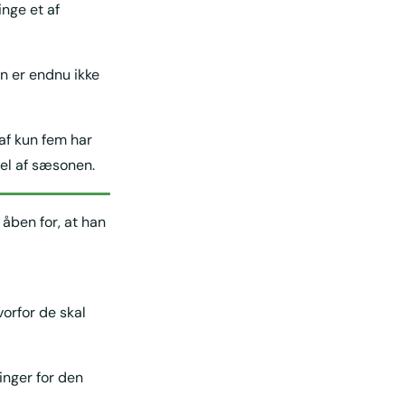
nge et af
n er endnu ikke
raf kun fem har
del af sæsonen.
 åben for, at han
vorfor de skal
inger for den