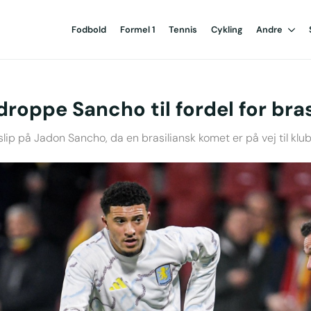
Fodbold
Formel 1
Tennis
Cykling
Andre
at droppe Sancho til fordel for br
 slip på Jadon Sancho, da en brasiliansk komet er på vej til klu