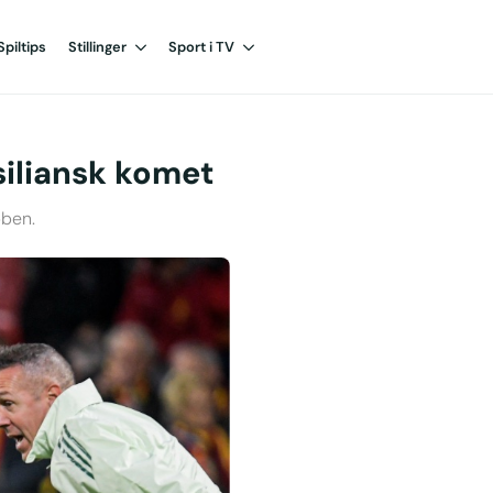
Spiltips
Stillinger
Sport i TV
asiliansk komet
bben.