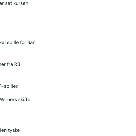
har sat kursen
al spille for San
er fra RB
-spiller.
Werners skifte.
den tyske