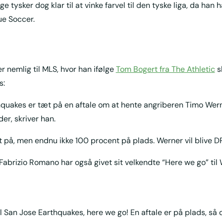
e tysker dog klar til at vinke farvel til den tyske liga, da han 
e Soccer.
r nemlig til MLS, hvor han ifølge
Tom Bogert fra The Athletic
sk
s:
quakes er tæt på en aftale om at hente angriberen Timo Wern
lder, skriver han.
 på, men endnu ikke 100 procent på plads. Werner vil blive DP
abrizio Romano har også givet sit velkendte “Here we go” til 
l San Jose Earthquakes, here we go! En aftale er på plads, så 