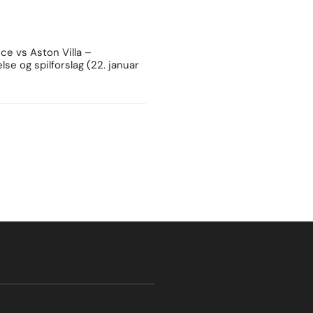
e vs Aston Villa –
lse og spilforslag (22. januar