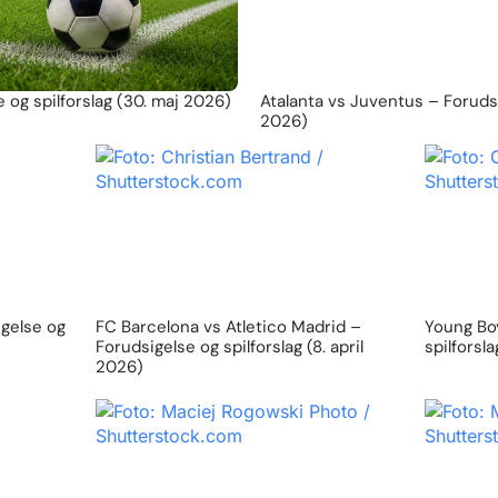
 og spilforslag (30. maj 2026)
Atalanta vs Juventus – Forudsig
2026)
igelse og
FC Barcelona vs Atletico Madrid –
Young Boy
Forudsigelse og spilforslag (8. april
spilforsl
2026)