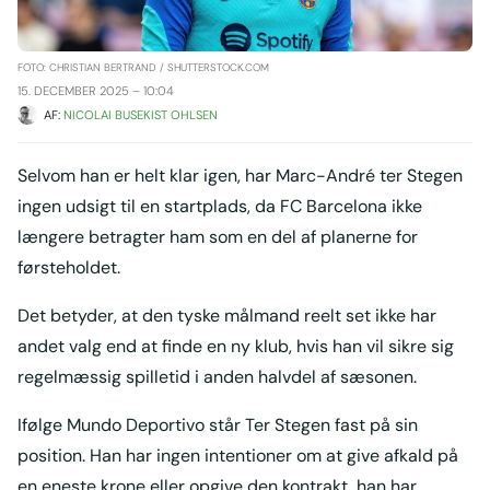
FOTO: CHRISTIAN BERTRAND / SHUTTERSTOCK.COM
15. DECEMBER 2025 – 10:04
AF: 
NICOLAI BUSEKIST OHLSEN
Selvom han er helt klar igen, har Marc-André ter Stegen
ingen udsigt til en startplads, da FC Barcelona ikke
længere betragter ham som en del af planerne for
førsteholdet.
Det betyder, at den tyske målmand reelt set ikke har
andet valg end at finde en ny klub, hvis han vil sikre sig
regelmæssig spilletid i anden halvdel af sæsonen.
Ifølge Mundo Deportivo står Ter Stegen fast på sin
position. Han har ingen intentioner om at give afkald på
en eneste krone eller opgive den kontrakt, han har