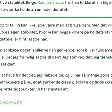
ive stabilitet. Ifølge
Calciomercato
har han forklaret sin tilga
t forstærke holdets samlede identitet.
tid til tal. Vi kan ikke lade være med at bruge dem. Men det vi
 vores egen stabilitet, hvor vi kan bygge videre på holdets styr
dette eller hint, sagde han.
 at skabe noget, spillerne kan genkende, som bliver fundamen
je. Det jeg for nylig sagde til dem: Jeg står ved det, jeg tæn
 set dem.
r at have fundet det, jeg håbede på, og vi har så mange gode t
skal fokusere på nu, er at genkende disse øjeblikke og finde ud
 rette tidspunkter. Vi har næsten alt.
CIANO SPALLETTI