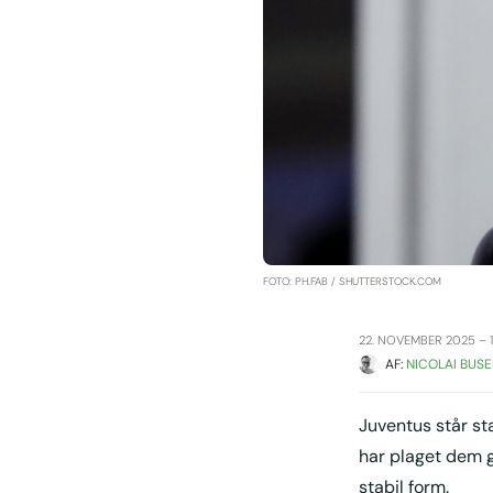
FOTO: PH.FAB / SHUTTERSTOCK.COM
22. NOVEMBER 2025 – 1
AF: 
NICOLAI BUSE
Juventus står st
har plaget dem g
stabil form.