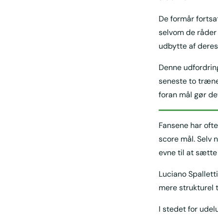
De formår fortsa
selvom de råder 
udbytte af deres
Denne udfordring
seneste to træner
foran mål gør de
Fansene har oft
score mål. Selv
evne til at sæt
Luciano Spallett
mere strukturel ti
I stedet for udel