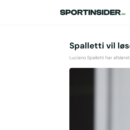
Spalletti vil 
Luciano Spalletti har afslør