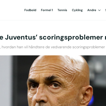
Fodbold
Formel 1
Tennis
Cykling
Andre
løse Juventus’ scoringsproblemer
et, hvordan han vil håndtere de vedvarende scoringsproblemer 