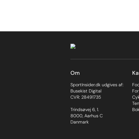
Om
Ka
SportInsider.dk udgives af:
Fo
Busekist Digital
For
CVR: 28491735
Cyk
Ten
Trindsøvej 6, 1.
Bok
8000, Aarhus C
Danmark