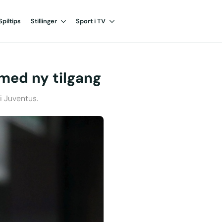
Spiltips
Stillinger
Sport i TV
 med ny tilgang
i Juventus.