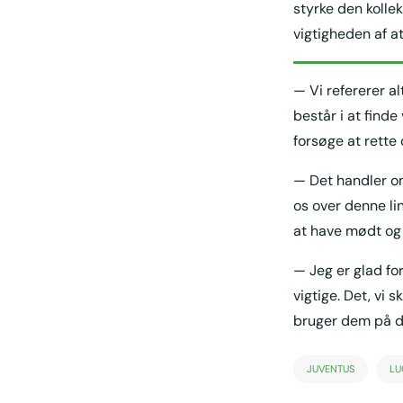
styrke den kollekt
vigtigheden af a
— Vi refererer al
består i at finde
forsøge at rette 
— Det handler om
os over denne lin
at have mødt og
— Jeg er glad fo
vigtige. Det, vi 
bruger dem på de
JUVENTUS
LU