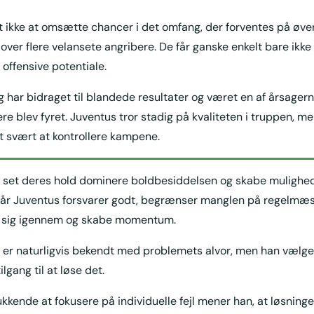
t ikke at omsætte chancer i det omfang, der forventes på øver
over flere velansete angribere. De får ganske enkelt bare ikke
 offensive potentiale.
 har bidraget til blandede resultater og været en af årsagerne
e blev fyret. Juventus tror stadig på kvaliteten i truppen, me
t svært at kontrollere kampene.
e set deres hold dominere boldbesiddelsen og skabe mulighe
 når Juventus forsvarer godt, begrænser manglen på regelmæ
te sig igennem og skabe momentum.
i er naturligvis bekendt med problemets alvor, men han vælg
lgang til at løse det.
ukkende at fokusere på individuelle fejl mener han, at løsningen