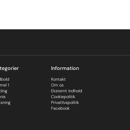
tegorier
Information
dbold
Kontakt
mel 1
Om os
ling
Eksternt indhold
nis
Cookiepolitik
sning
Privatlivspolitik
Facebook