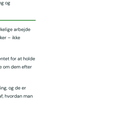
ng og
rkelige arbejde
ker – ikke
tet for at holde
kte om dem efter
ing, og de er
 af, hvordan man