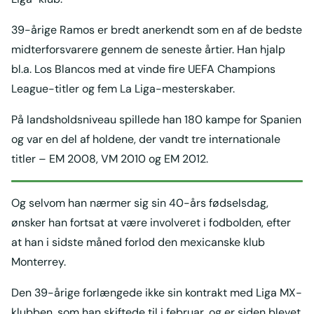
39-årige Ramos er bredt anerkendt som en af de bedste
midterforsvarere gennem de seneste årtier. Han hjalp
bl.a. Los Blancos med at vinde fire UEFA Champions
League-titler og fem La Liga-mesterskaber.
På landsholdsniveau spillede han 180 kampe for Spanien
og var en del af holdene, der vandt tre internationale
titler – EM 2008, VM 2010 og EM 2012.
Og selvom han nærmer sig sin 40-års fødselsdag,
ønsker han fortsat at være involveret i fodbolden, efter
at han i sidste måned forlod den mexicanske klub
Monterrey.
Den 39-årige forlængede ikke sin kontrakt med Liga MX-
klubben, som han skiftede til i februar, og er siden blevet