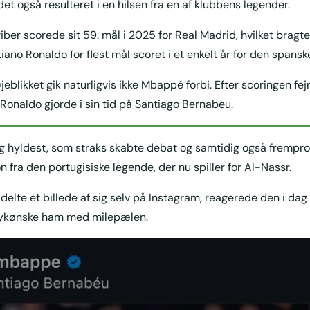
et også resulteret i en hilsen fra en af klubbens legender.
iber scorede sit 59. mål i 2025 for Real Madrid, hvilket brag
ano Ronaldo for flest mål scoret i et enkelt år for den spanske
eblikket gik naturligvis ikke Mbappé forbi. Efter scoringen fej
Ronaldo gjorde i sin tid på Santiago Bernabeu.
ig hyldest, som straks skabte debat og samtidig også frempr
n fra den portugisiske legende, der nu spiller for Al-Nassr.
delte et billede af sig selv på Instagram, reagerede den i da
lykønske ham med milepælen.