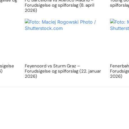
igelse og
FC Barcelona vs Atletico Madrid –
Young Boy
Forudsigelse og spilforslag (8. april
spilforsl
2026)
sigelse
Feyenoord vs Sturm Graz –
Fenerbahc
6)
Forudsigelse og spilforslag (22. januar
Forudsige
2026)
2026)