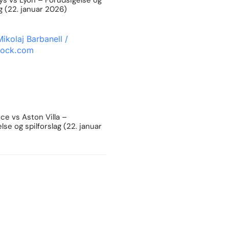
s vs Lyon – Forudsigelse og
ag (22. januar 2026)
e vs Aston Villa –
lse og spilforslag (22. januar