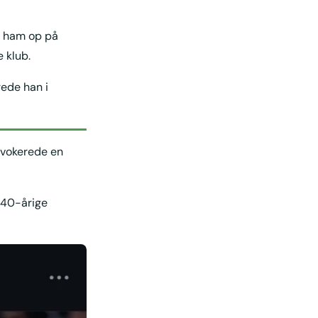
te ham op på
 klub.
rede han i
ovokerede en
g 40-årige