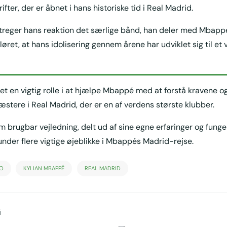
fter, der er åbnet i hans historiske tid i Real Madrid.
reger hans reaktion det særlige bånd, han deler med Mbap
løret, at hans idolisering gennem årene har udviklet sig til e
let en vigtig rolle i at hjælpe Mbappé med at forstå kravene o
æstere i Real Madrid, der er en af verdens største klubber.
m brugbar vejledning, delt ud af sine egne erfaringer og fung
nder flere vigtige øjeblikke i Mbappés Madrid-rejse.
O
KYLIAN MBAPPÉ
REAL MADRID
G