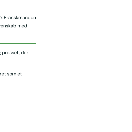
pé. Franskmanden
t venskab med
g presset, der
eret som et