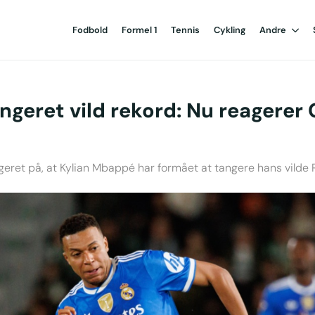
Fodbold
Formel 1
Tennis
Cykling
Andre
geret vild rekord: Nu reagerer 
geret på, at Kylian Mbappé har formået at tangere hans vilde 