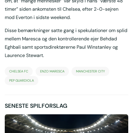
om, at “mange mennesker” var skyld i hans “værste 48
timer” siden ankomsten til Chelsea, efter 2-0-sejren
mod Everton i sidste weekend.
Disse bemærkninger satte gang i spekulationer om splid
mellem Maresca og den kontrollerende ejer Behdad
Eghbali samt sportsdirektørerne Paul Winstanley og
Laurence Stewart.
CHELSEA FC
ENZO MARESCA
MANCHESTER CITY
PEP GUARDIOLA
SENESTE SPILFORSLAG