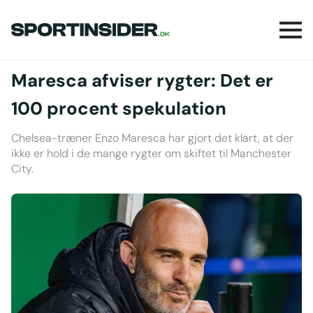
Maresca afviser rygter: Det er
100 procent spekulation
Chelsea-træner Enzo Maresca har gjort det klart, at der
ikke er hold i de mange rygter om skiftet til Manchester
City.