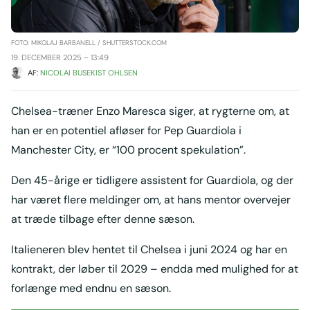
FOTO: MIKOLAJ BARBANELL / SHUTTERSTOCK.COM
19. DECEMBER 2025 – 13:49
AF: 
NICOLAI BUSEKIST OHLSEN
Chelsea-træner Enzo Maresca siger, at rygterne om, at
han er en potentiel afløser for Pep Guardiola i
Manchester City, er “100 procent spekulation”.
Den 45-årige er tidligere assistent for Guardiola, og der
har været flere meldinger om, at hans mentor overvejer
at træde tilbage efter denne sæson.
Italieneren blev hentet til Chelsea i juni 2024 og har en
kontrakt, der løber til 2029 – endda med mulighed for at
forlænge med endnu en sæson.