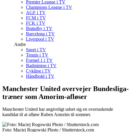
Premier League i TV
Champions League i TV
AGF i TV
FCM i TV
FCK i TV
Brøndby i TV
Barcelona i TV
Liverpool i TV
Andre
Sport i TV
Tennis i TV
Formel 1 i TV
Badminton i TV
Cykling i TV
Håndbold i TV
Manchester United overvejer Bundesliga-
træner som Amorim-afløser
Manchester United har angiveligt udset sig en overraskende
kandidat til at afløse Ruben Amorim til sommer.
Foto: Maciej Rogowski Photo / Shutterstock.com