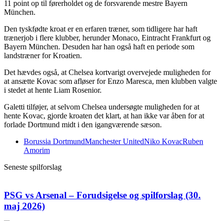
11 point op til førerholdet og de forsvarende mestre Bayern
München.
Den tyskfødte kroat er en erfaren træner, som tidligere har haft
trænerjob i flere klubber, herunder Monaco, Eintracht Frankfurt og
Bayern München. Desuden har han også haft en periode som
landstræner for Kroatien.
Det hævdes også, at Chelsea kortvarigt overvejede muligheden for
at ansætte Kovac som afløser for Enzo Maresca, men klubben valgte
i stedet at hente Liam Rosenior.
Galetti tilføjer, at selvom Chelsea undersøgte muligheden for at
hente Kovac, gjorde kroaten det klart, at han ikke var åben for at
forlade Dortmund midt i den igangværende sæson.
Borussia Dortmund
Manchester United
Niko Kovac
Ruben
Amorim
Seneste spilforslag
PSG vs Arsenal – Forudsigelse og spilforslag (30.
maj 2026)