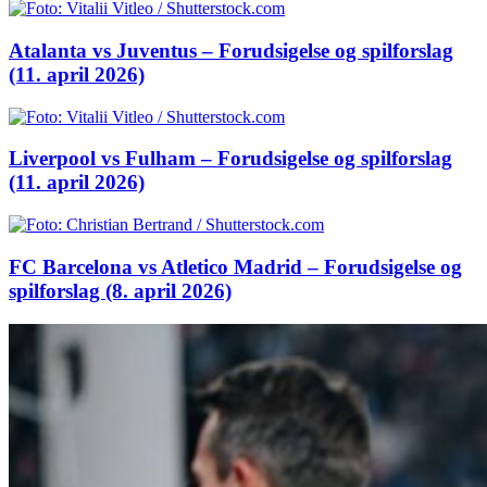
Atalanta vs Juventus – Forudsigelse og spilforslag
(11. april 2026)
Liverpool vs Fulham – Forudsigelse og spilforslag
(11. april 2026)
FC Barcelona vs Atletico Madrid – Forudsigelse og
spilforslag (8. april 2026)