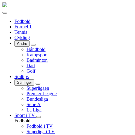
Fodbold
Formel 1
Tennis
Cykling
Andre
Håndbold
Kampsport
Badminton
Dart
Golf
Spiltips
Stillinger
Superligaen
Premier League
Bundesliga
Serie A
La Liga
Sport i TV
Fodbold
Fodbold i TV
Superliga i TV