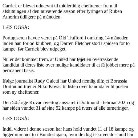
Carrick er blevet udnævnt til midlertidig cheftræner frem til
afslutningen af den nuværende sæson efter fyringen af Ruben
Amorim tidligere på måneden.
LÆS OGSÅ:
Portugiseren havde været på Old Trafford i omkring 14 måneder,
inden han forlod klubben, og Darren Fletcher stod i spidsen for to
kampe, før Carrick blev udpeget.
Nu er det kommet frem, at United har føjet en overraskende
kandidat til deres liste over mulige kandidater til at få jobbet mere på
permanent basis.
Ifølge journalist Rudy Galetti har United nemlig tilføjet Borussia
Dortmund-træner Niko Kovac til listen over kandidater til posten
som ny cheftræner.
Den 54-årige Kovac overtog ansvaret i Dortmund i februar 2025 og
har siden vundet 31 af sine 52 kampe på tværs af alle turneringer.
LÆS OGSÅ:
Indtil videre i denne sæson har hans hold vundet 11 af 18 kampe og
ligger nummer to i Bundesligaen, hvor de dog i skrivende stund har