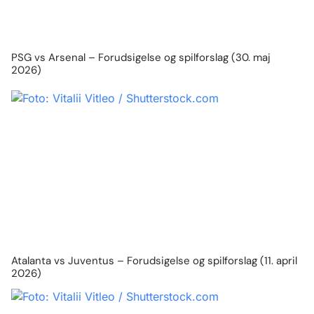
PSG vs Arsenal – Forudsigelse og spilforslag (30. maj
2026)
Atalanta vs Juventus – Forudsigelse og spilforslag (11. april
2026)