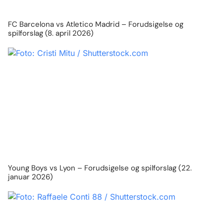
FC Barcelona vs Atletico Madrid – Forudsigelse og
spilforslag (8. april 2026)
Young Boys vs Lyon – Forudsigelse og spilforslag (22.
januar 2026)