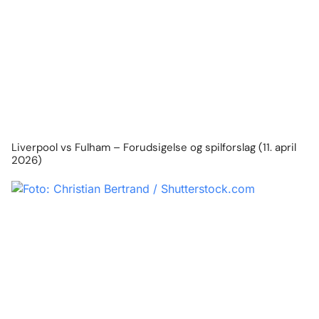
Liverpool vs Fulham – Forudsigelse og spilforslag (11. april
2026)