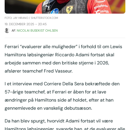
FOTO: JAY HIRANO / SHUTTERSTOCK.COM
19. DECEMBER 2025 – 20:45
AF: 
NICOLAI BUSEKIST OHLSEN
Ferrari “evaluerer alle muligheder” i forhold til om Lewis
Hamiltons løbsingeniør Riccardo Adami fortsat skal
arbejde sammen med den britiske stjerne i 2026,
afslører teamchef Fred Vasseur.
I et interview med Corriere Della Sera bekræftede den
57-årige teamchef, at Ferrari er åben for at lave
ændringer på Hamiltons side af holdet, efter at han
gennemlevede en vanskelig debutsæson.
Da han blev spurgt, hvorvidt Adami fortsat vil være
Hamiltons løbsingeniør, svarede han, at de evaluerer alle