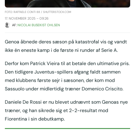
FOTO: RAFFAELE CONTI 88 / SHUTTERSTOCK.COM
17. NOVEMBER 2025 – 09:26
AF: 
NICOLAI BUSEKIST OHLSEN
Genoa åbnede deres sæson på katastrofal vis og vandt
ikke én eneste kamp i de første ni runder af Serie A.
Derfor kom Patrick Vieira til at betale den ultimative pris.
Den tidligere Juventus-spillers afgang faldt sammen
med klubbens første sejr i sæsonen, der kom mod
Sassuolo under midlertidig træner Domenico Criscito.
Daniele De Rossi er nu blevet udnævnt som Genoas nye
træner, og han sikrede sig et 2-2-resultat mod
Fiorentina i sin debutkamp.