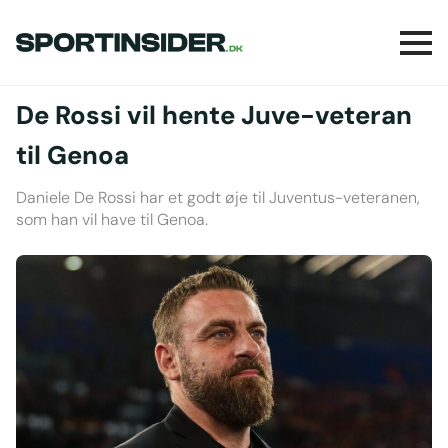
De Rossi vil hente Juve-veteran
til Genoa
Daniele De Rossi har et godt øje til Juventus-veteranen,
som han vil have til Genoa.