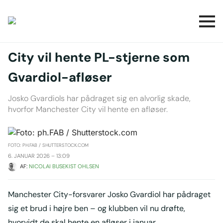
City vil hente PL-stjerne som
Gvardiol-afløser
Josko Gvardiols har pådraget sig en alvorlig skade,
hvorfor Manchester City vil hente en afløser.
FOTO: PH.FAB / SHUTTERSTOCK.COM
6. JANUAR 2026 – 13:09
AF: 
NICOLAI BUSEKIST OHLSEN
Manchester City-forsvarer Josko Gvardiol har pådraget
sig et brud i højre ben – og klubben vil nu drøfte,
hvorvidt de skal hente en afløser i januar.