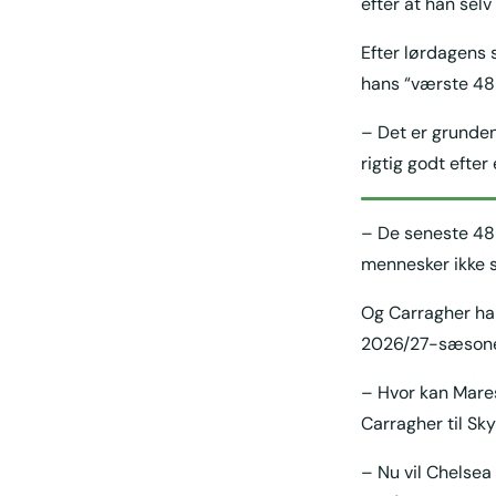
efter at han sel
Efter lørdagens 
hans “værste 48 
– Det er grunden 
rigtig godt efter
– De seneste 48 
mennesker ikke s
Og Carragher har
2026/27-sæsone
– Hvor kan Mares
Carragher til Sky
– Nu vil Chelsea