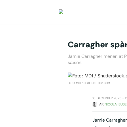
Carragher spår
Jamie Carragher mener, at Pr
sæson.
FOTO: MDI / SHUTTERSTOCK.COM
16. DECEMBER 2025 – 1
AF: 
NICOLAI BUSE
Jamie Carragher 