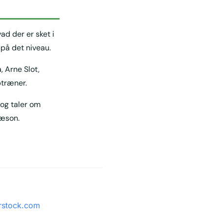
ad der er sket i
på det niveau.
 Arne Slot,
ptræner.
 og taler om
sæson.