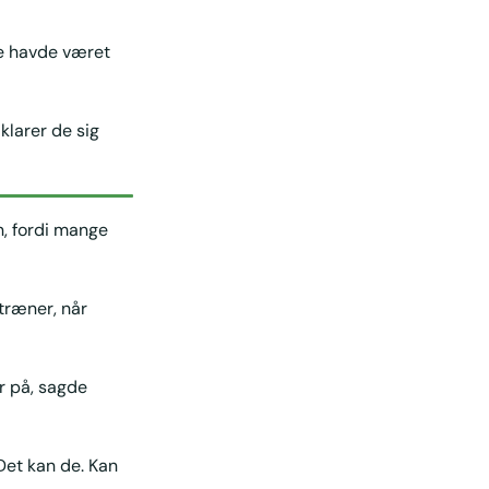
ge havde været
klarer de sig
n, fordi mange
-træner, når
r på, sagde
Det kan de. Kan