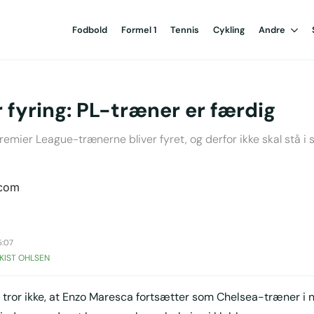
Fodbold
Formel 1
Tennis
Cykling
Andre
 fyring: PL-træner er færdig
emier League-trænerne bliver fyret, og derfor ikke skal stå i 
5:07
KIST OHLSEN
tror ikke, at Enzo Maresca fortsætter som Chelsea-træner i