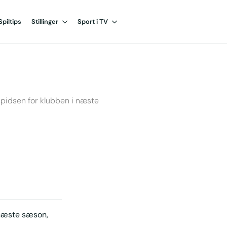
Spiltips
Stillinger
Sport i TV
spidsen for klubben i næste
 næste sæson,