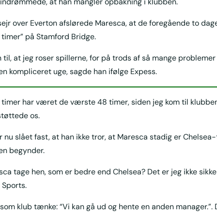
v indrømmede, at han mangler opbakning i klubben.
sejr over Everton afslørede Maresca, at de foregående to da
timer” på Stamford Bridge.
til, at jeg roser spillerne, for på trods af så mange problemer 
 en kompliceret uge, sagde han ifølge Expess.
timer har været de værste 48 timer, siden jeg kom til klubbe
tøttede os.
 nu slået fast, at han ikke tror, at Maresca stadig er Chelsea
n begynder.
ca tage hen, som er bedre end Chelsea? Det er jeg ikke sikke
 Sports.
 som klub tænke: “Vi kan gå ud og hente en anden manager.”. 