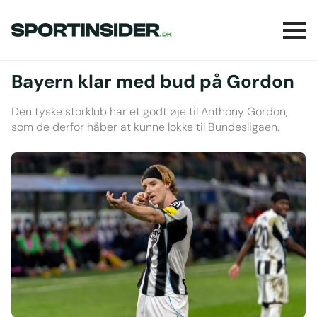
Bayern klar med bud på Gordon
Den tyske storklub har et godt øje til Anthony Gordon,
som de derfor håber at kunne lokke til Bundesligaen.