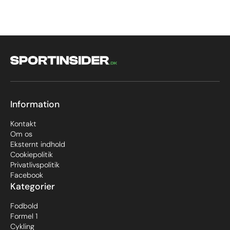
Information
Kontakt
Om os
Eksternt indhold
Cookiepolitik
Privatlivspolitik
Facebook
Kategorier
Fodbold
Formel 1
Cykling