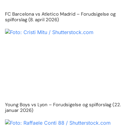
FC Barcelona vs Atletico Madrid – Forudsigelse og
spilforslag (8. april 2026)
Young Boys vs Lyon – Forudsigelse og spilforslag (22.
januar 2026)