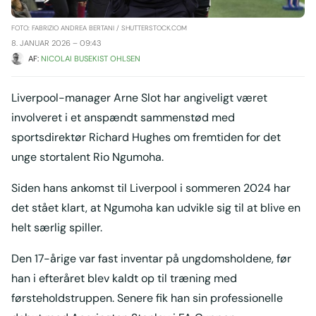
FOTO: FABRIZIO ANDREA BERTANI / SHUTTERSTOCK.COM
8. JANUAR 2026 – 09:43
AF: 
NICOLAI BUSEKIST OHLSEN
Liverpool-manager Arne Slot har angiveligt været
involveret i et anspændt sammenstød med
sportsdirektør Richard Hughes om fremtiden for det
unge stortalent Rio Ngumoha.
Siden hans ankomst til Liverpool i sommeren 2024 har
det stået klart, at Ngumoha kan udvikle sig til at blive en
helt særlig spiller.
Den 17-årige var fast inventar på ungdomsholdene, før
han i efteråret blev kaldt op til træning med
førsteholdstruppen. Senere fik han sin professionelle