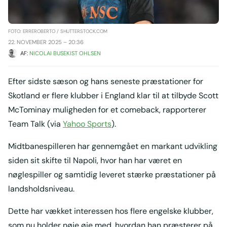
FOTO: ERREROBERTO / SHUTTERSTOCK.COM
22. NOVEMBER 2025 – 20:36
AF: 
NICOLAI BUSEKIST OHLSEN
Efter sidste sæson og hans seneste præstationer for
Skotland er flere klubber i England klar til at tilbyde Scott
McTominay muligheden for et comeback, rapporterer
Team Talk (via
Yahoo Sports
).
Midtbanespilleren har gennemgået en markant udvikling
siden sit skifte til Napoli, hvor han har været en
nøglespiller og samtidig leveret stærke præstationer på
landsholdsniveau.
Dette har vækket interessen hos flere engelske klubber,
som nu holder nøje øje med, hvordan han præsterer på