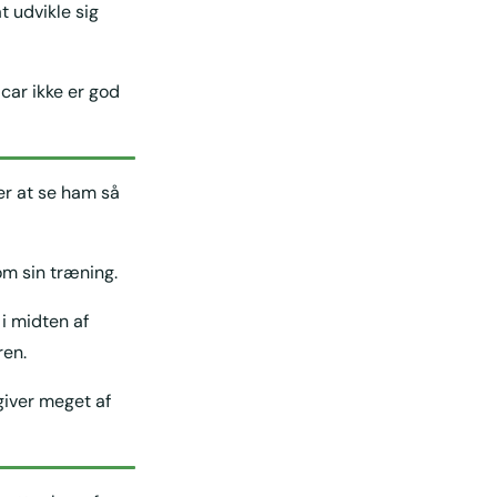
 udvikle sig
acar ikke er god
er at se ham så
om sin træning.
 i midten af
ren.
giver meget af