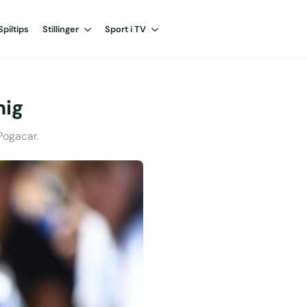
Spiltips
Stillinger
Sport i TV
mig
Pogacar.