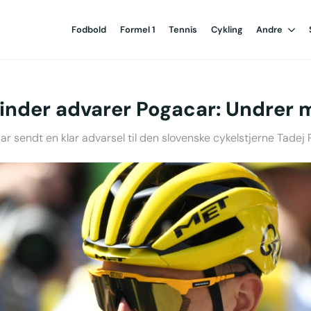
Fodbold
Formel 1
Tennis
Cykling
Andre
inder advarer Pogacar: Undrer 
ar sendt en klar advarsel til den slovenske cykelstjerne Tadej 