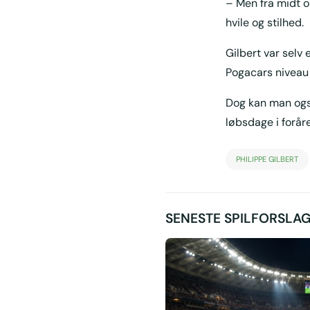
– Men fra midt o
hvile og stilhed.
Gilbert var selv 
Pogacars niveau 
Dog kan man også
løbsdage i foråre
PHILIPPE GILBERT
SENESTE SPILFORSLA