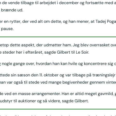
de vende tilbage til arbejdet i december og fortsætte med at
at brænde ud.
er en rytter, der ved alt om dette, og han mener, at Tadej Pog
n pause.
etop dette aspekt, der udmatter ham. Jeg blev overrasket ov
 steder her i efteråret, sagde Gilbert til Le Soir.
 nogle gange over, hvordan han kan hvile og koncentrere sig 
ttede sin sæson den 11. oktober og var tilbage på træningslejr
an var også til stede ved mange begivenheder gennem vinte
ede ved en masse arrangementer. Han er altid meget gavmild, 
 udstyr til auktioner og så videre, sagde Gilbert.