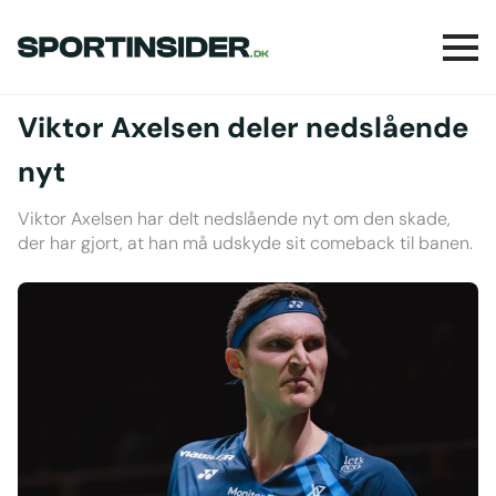
Viktor Axelsen deler nedslående
nyt
Viktor Axelsen har delt nedslående nyt om den skade,
der har gjort, at han må udskyde sit comeback til banen.