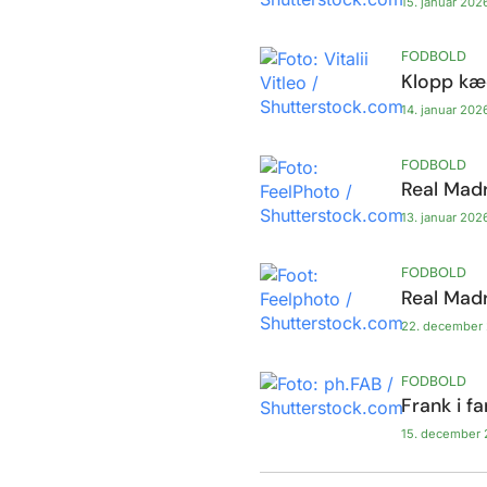
15. januar 202
FODBOLD
Klopp kæ
14. januar 202
FODBOLD
Real Madr
13. januar 202
FODBOLD
Real Madri
22. december
FODBOLD
Frank i f
15. december