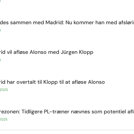
6
des sammen med Madrid: Nu kommer han med afsløri
6
id vil afløse Alonso med Jürgen Klopp
6
d har overtalt til Klopp til at afløse Alonso
 2025
arezonen: Tidligere PL-træner nævnes som potentiel af
 2025