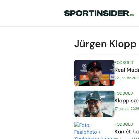
Jürgen Klopp
FODBOLD
Real Mad
22. januar 202
FODBOLD
Klopp sæt
17. januar 202
FODBOLD
Kun ét ho