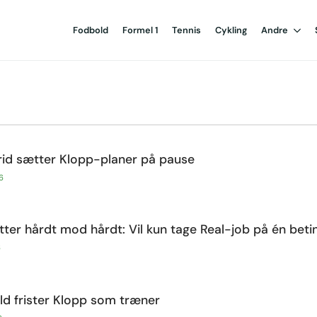
Fodbold
Formel 1
Tennis
Cykling
Andre
rid sætter Klopp-planer på pause
6
ter hårdt mod hårdt: Vil kun tage Real-job på én beti
6
ld frister Klopp som træner