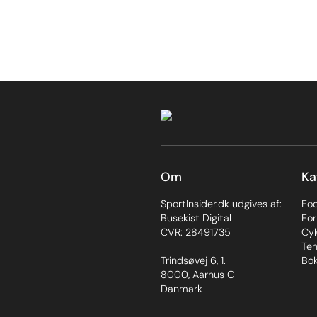
Om
Ka
SportInsider.dk udgives af:
Fo
Busekist Digital
For
CVR: 28491735
Cyk
Ten
Trindsøvej 6, 1.
Bok
8000, Aarhus C
Danmark