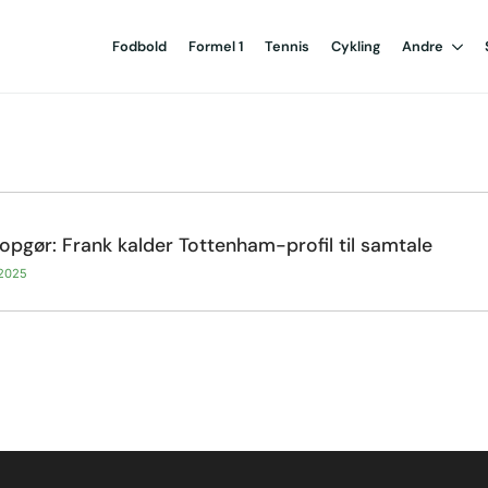
Fodbold
Formel 1
Tennis
Cykling
Andre
opgør: Frank kalder Tottenham-profil til samtale
 2025