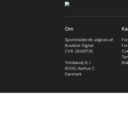
Om
Ka
SportInsider.dk udgives af:
Fo
Busekist Digital
For
CVR: 28491735
Cyk
Ten
Trindsøvej 6, 1.
Bok
8000, Aarhus C
Danmark