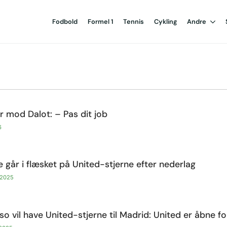
Fodbold
Formel 1
Tennis
Cykling
Andre
r mod Dalot: – Pas dit job
6
 går i flæsket på United-stjerne efter nederlag
 2025
so vil have United-stjerne til Madrid: United er åbne fo