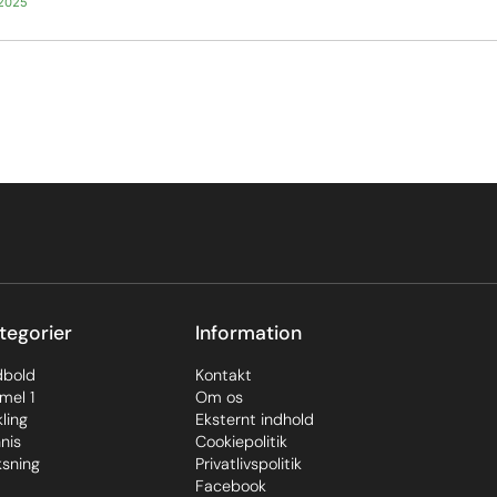
 2025
tegorier
Information
dbold
Kontakt
mel 1
Om os
ling
Eksternt indhold
nis
Cookiepolitik
sning
Privatlivspolitik
Facebook