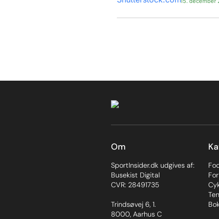
15. december
Om
Ka
SportInsider.dk udgives af:
Fo
Busekist Digital
For
CVR: 28491735
Cyk
Ten
Trindsøvej 6, 1.
Bok
8000, Aarhus C