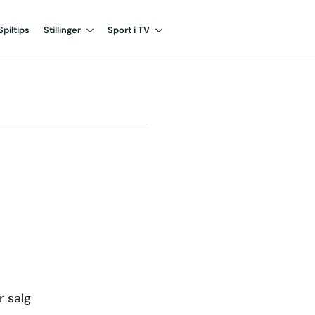
Spiltips
Stillinger
Sport i TV
r salg