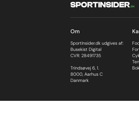
Om
Ka
SportInsider.dk udgives af:
Fo
Busekist Digital
For
CVR: 28491735
Cyk
Ten
Trindsøvej 6, 1.
Bok
8000, Aarhus C
Danmark