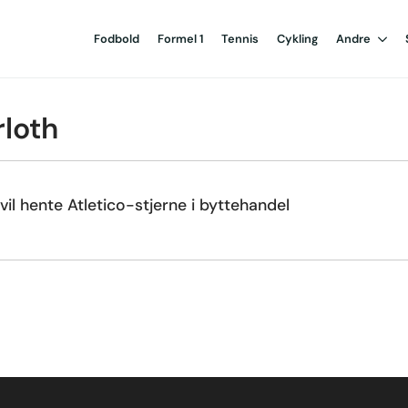
Fodbold
Formel 1
Tennis
Cykling
Andre
loth
vil hente Atletico-stjerne i byttehandel